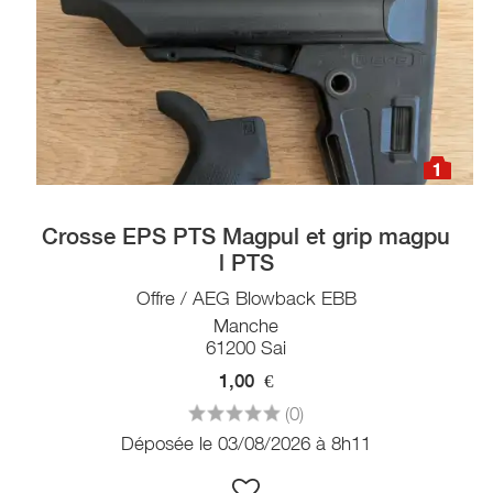
1
Crosse EPS PTS Magpul et grip magpu
l PTS
Offre / AEG Blowback EBB
Manche
61200 Sai
1,00
€
(0)
Déposée le 03/08/2026 à 8h11