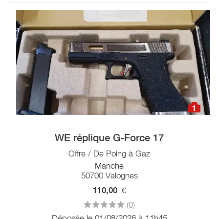
1
WE réplique G-Force 17
Offre / De Poing à Gaz
Manche
50700 Valognes
110,00
€
(0)
Déposée le 01/08/2026 à 11h45