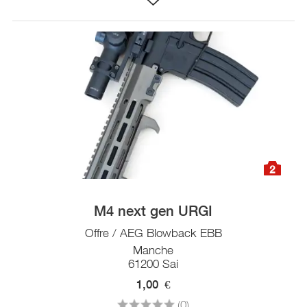
2
M4 next gen URGI
Offre / AEG Blowback EBB
Manche
61200 Sai
1,00
€
(0)