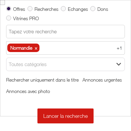
Offres
Recherches
Echanges
Dons
Vitrines PRO
Normandie
×
+1
Normandie
×
Eure
×
Toutes catégories
Autour de moi
Rechercher uniquement dans le titre
Annonces urgentes
Annonces avec photo
Effacer
Valider