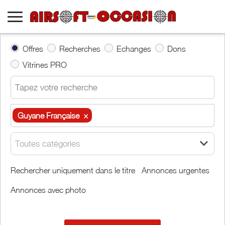
Offres
Recherches
Echanges
Dons
Vitrines PRO
Guyane Française
×
Guyane Française
×
Toutes catégories
Autour de moi
Rechercher uniquement dans le titre
Annonces urgentes
Annonces avec photo
Effacer
Valider