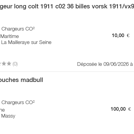
geur long colt 1911 c02 36 billes vorsk 1911/vx
 / Chargeurs CO²
10,00
€
-Maritime
La Mailleraye sur Seine
(0)
Déposée le 09/06/2026 à
ouches madbull
 / Chargeurs CO²
100,00
€
ne
 Massy