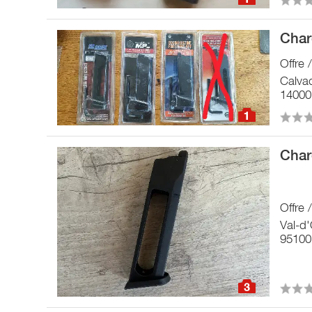
Char
Offre
Calva
14000
1
Char
Offre
Val-d'
95100 
3