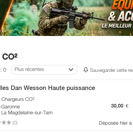
s CO²
Plus récentes
: 0
Sauvegarder cette r
lles Dan Wesson Haute puissance
 / Chargeurs CO²
30,00
€
-Garonne
 La Magdelaine-sur-Tarn
(0)
Déposée hier à