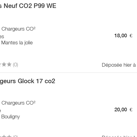
s Neuf CO2 P99 WE
 / Chargeurs CO²
18,00
€
es
Mantes la jolie
(0)
Déposée hier à
geurs Glock 17 co2
 / Chargeurs CO²
20,00
€
e
 Bouligny