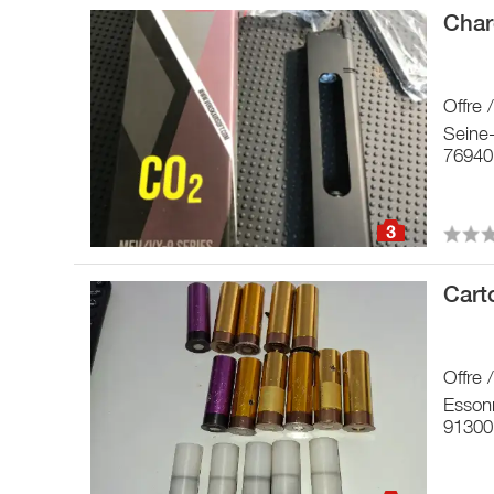
Char
Offre
Seine
76940 
3
Cart
Offre
Esson
91300