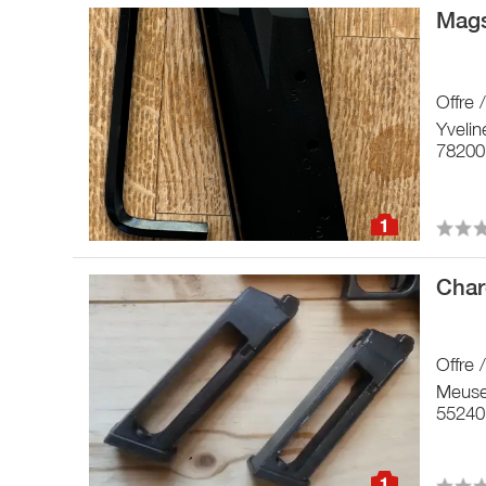
Mag
Offre
Yvelin
78200 
1
Char
Offre
Meus
55240
1