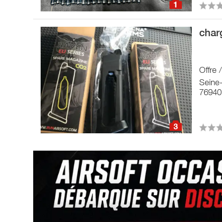
1
char
Offre
Seine
76940 
3