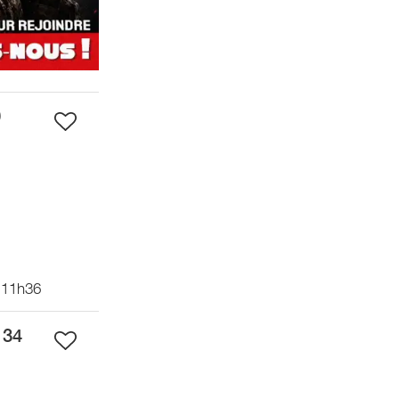
9
 11h36
 34