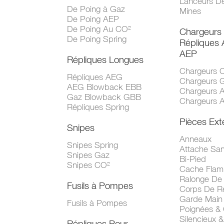
Lanceurs D
De Poing à Gaz
Mines
De Poing AEP
De Poing Au CO²
Chargeurs
De Poing Spring
Répliques
AEP
Répliques Longues
Chargeurs 
Répliques AEG
Chargeurs 
AEG Blowback EBB
Chargeurs 
Gaz Blowback GBB
Chargeurs 
Répliques Spring
Pièces Ext
Snipes
Anneaux
Snipes Spring
Attache San
Snipes Gaz
Bi-Pied
Snipes CO²
Cache Fla
Ralonge De
Fusils à Pompes
Corps De R
Garde Main
Fusils à Pompes
Poignées &
Silencieux &
Répliques Pour