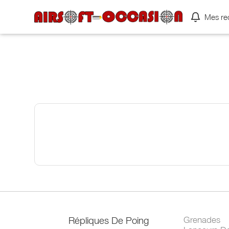
Mes re
Répliques De Poing
Grenades