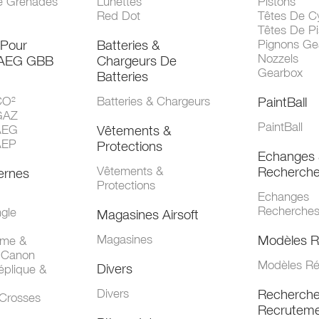
e Grenades
Lunettes
Pistons
Red Dot
Têtes De Cy
Têtes De Pi
 Pour
Batteries &
Pignons Ge
Nozzels
 AEG GBB
Chargeurs De
Gearbox
Batteries
CO²
Batteries & Chargeurs
PaintBall
GAZ
PaintBall
AEG
Vêtements &
AEP
Protections
Echanges 
Vêtements &
Recherch
ernes
Protections
Echanges
Recherche
gle
Magasines Airsoft
Magasines
Modèles R
mme &
 Canon
Modèles Ré
Divers
éplique &
Divers
Recherch
 Crosses
Recruteme