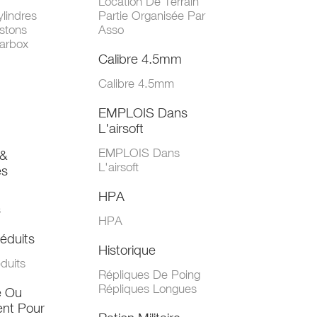
Location De Terrain
lindres
Partie Organisée Par
stons
Asso
arbox
Calibre 4.5mm
Calibre 4.5mm
EMPLOIS Dans
L'airsoft
EMPLOIS Dans
&
L'airsoft
es
HPA
s
HPA
éduits
Historique
duits
Répliques De Poing
Répliques Longues
e Ou
nt Pour