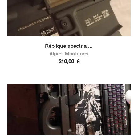
Réplique spectna ...
Alpes-Maritimes
210,00
€