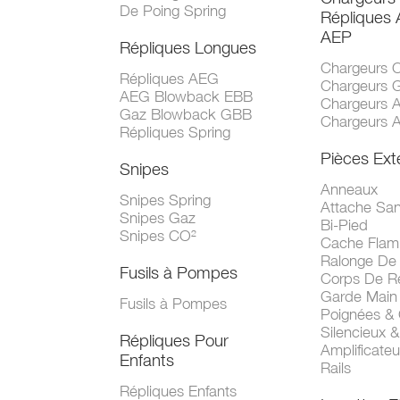
De Poing Spring
Répliques
AEP
Répliques Longues
Chargeurs 
Répliques AEG
Chargeurs 
AEG Blowback EBB
Chargeurs 
Gaz Blowback GBB
Chargeurs 
Répliques Spring
Pièces Ext
Snipes
Anneaux
Snipes Spring
Attache San
Snipes Gaz
Bi-Pied
Snipes CO²
Cache Fla
Ralonge De
Fusils à Pompes
Corps De R
Garde Main
Fusils à Pompes
Poignées &
Silencieux &
Répliques Pour
Amplificate
Enfants
Rails
Répliques Enfants