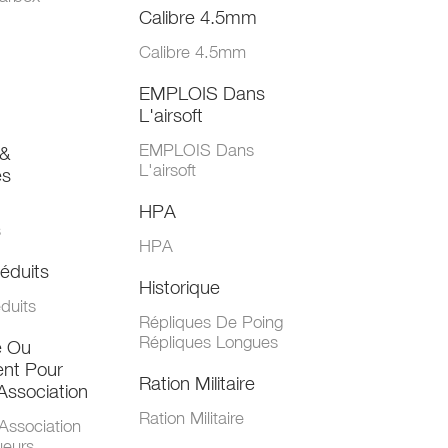
Calibre 4.5mm
Calibre 4.5mm
EMPLOIS Dans
L'airsoft
EMPLOIS Dans
&
L'airsoft
es
HPA
s
HPA
éduits
Historique
duits
Répliques De Poing
Répliques Longues
e Ou
nt Pour
Ration Militaire
Association
Ration Militaire
Association
ueurs