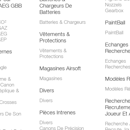
Nozzels
 AEG GBB
Chargeurs De
Gearbox
Batteries
CO²
Batteries & Chargeurs
PaintBall
GAZ
PaintBall
AEG
Vêtements &
AEP
Protections
Echanges 
Vêtements &
Recherch
ernes
Protections
Echanges
Recherche
gle
Magasines Airsoft
Magasines
Modèles R
mme &
 Canon
Modèles Ré
Divers
éplique &
Divers
Recherch
 Crosses
Recruteme
Pièces Intrenes
Joueur Et 
urs De Son
Divers
Recherche 
Canons De Précision
Recrute Jo