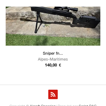
Sniper fn...
Alpes-Maritimes
140,00
€
Copyright ©
Airsoft Occasion
/ Propulsé par
Script PAG