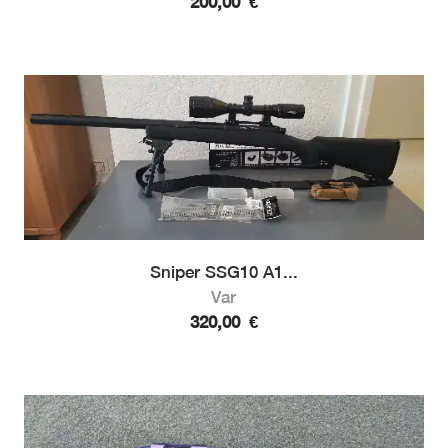
200,00
€
Sniper SSG10 A1...
Var
320,00
€