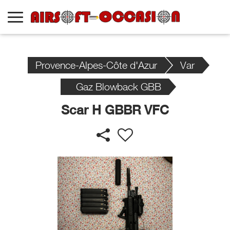
Provence-Alpes-Côte d'Azur
Var
Gaz Blowback GBB
Scar H GBBR VFC