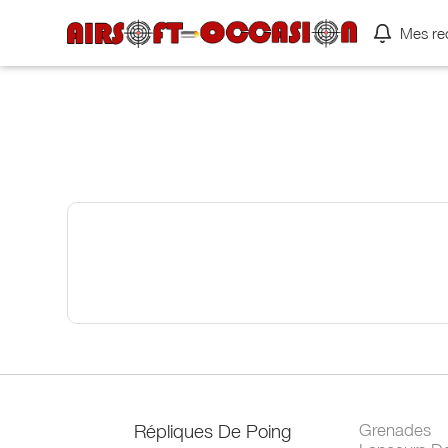
Mes re
Répliques De Poing
Grenades