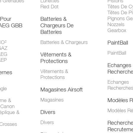
e Grenades
Lunettes
Pistons
Red Dot
Têtes De Cy
Têtes De Pi
 Pour
Batteries &
Pignons Ge
Nozzels
 AEG GBB
Chargeurs De
Gearbox
Batteries
CO²
Batteries & Chargeurs
PaintBall
GAZ
PaintBall
AEG
Vêtements &
AEP
Protections
Echanges 
Vêtements &
Recherch
ernes
Protections
Echanges
Recherche
gle
Magasines Airsoft
Magasines
Modèles R
mme &
 Canon
Modèles Ré
Divers
éplique &
Divers
Recherch
 Crosses
Recruteme