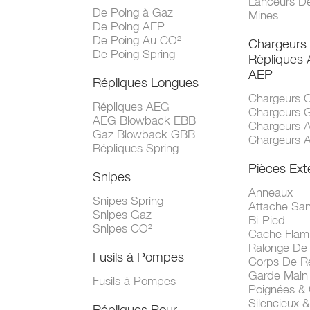
Lanceurs D
De Poing à Gaz
Mines
De Poing AEP
De Poing Au CO²
Chargeurs
De Poing Spring
Répliques
AEP
Répliques Longues
Chargeurs 
Répliques AEG
Chargeurs 
AEG Blowback EBB
Chargeurs 
Gaz Blowback GBB
Chargeurs 
Répliques Spring
Pièces Ext
Snipes
Anneaux
Snipes Spring
Attache San
Snipes Gaz
Bi-Pied
Snipes CO²
Cache Fla
Ralonge De
Fusils à Pompes
Corps De R
Garde Main
Fusils à Pompes
Poignées &
Silencieux &
Répliques Pour