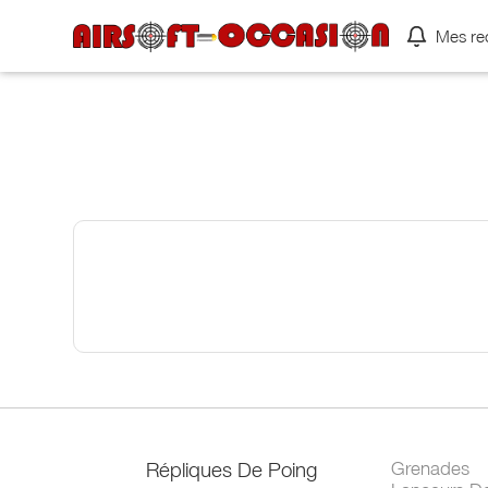
Mes re
Répliques De Poing
Grenades