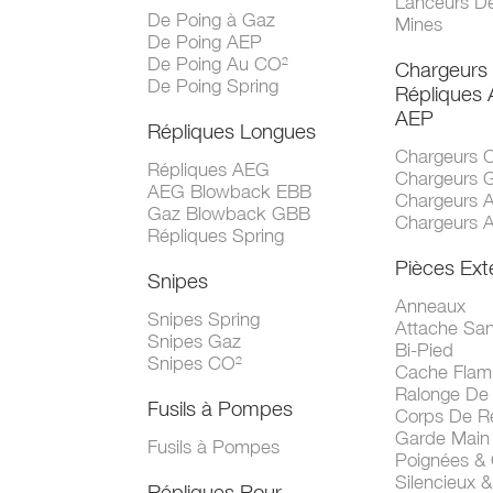
Lanceurs D
De Poing à Gaz
Mines
De Poing AEP
De Poing Au CO²
Chargeurs
De Poing Spring
Répliques
AEP
Répliques Longues
Chargeurs 
Répliques AEG
Chargeurs 
AEG Blowback EBB
Chargeurs 
Gaz Blowback GBB
Chargeurs 
Répliques Spring
Pièces Ext
Snipes
Anneaux
Snipes Spring
Attache San
Snipes Gaz
Bi-Pied
Snipes CO²
Cache Fla
Ralonge De
Fusils à Pompes
Corps De R
Garde Main
Fusils à Pompes
Poignées &
Silencieux &
Répliques Pour