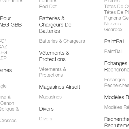
e Grenades
Lunettes
Pistons
Red Dot
Têtes De Cy
Têtes De Pi
 Pour
Batteries &
Pignons Ge
Nozzels
 AEG GBB
Chargeurs De
Gearbox
Batteries
CO²
Batteries & Chargeurs
PaintBall
GAZ
PaintBall
AEG
Vêtements &
AEP
Protections
Echanges 
Vêtements &
Recherch
ernes
Protections
Echanges
Recherche
gle
Magasines Airsoft
Magasines
Modèles R
mme &
 Canon
Modèles Ré
Divers
éplique &
Divers
Recherch
 Crosses
Recruteme