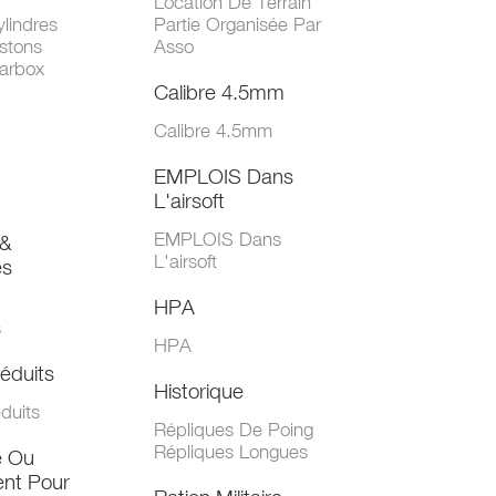
Location De Terrain
lindres
Partie Organisée Par
stons
Asso
arbox
Calibre 4.5mm
Calibre 4.5mm
EMPLOIS Dans
L'airsoft
EMPLOIS Dans
&
L'airsoft
es
HPA
s
HPA
éduits
Historique
duits
Répliques De Poing
Répliques Longues
e Ou
nt Pour