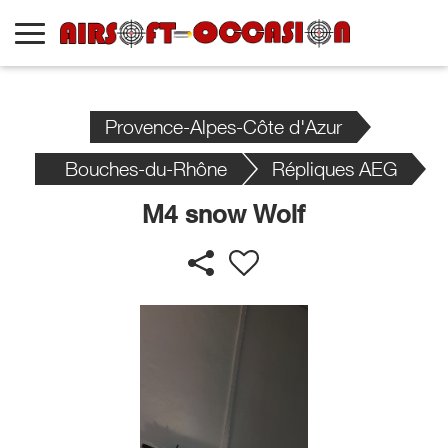
Provence-Alpes-Côte d'Azur
Bouches-du-Rhône
Répliques AEG
M4 snow Wolf