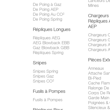
Lanceurs D
De Poing à Gaz
Mines
De Poing AEP
De Poing Au CO²
Chargeurs
De Poing Spring
Répliques
AEP
Répliques Longues
Chargeurs 
Répliques AEG
Chargeurs 
AEG Blowback EBB
Chargeurs 
Gaz Blowback GBB
Chargeurs 
Répliques Spring
Pièces Ext
Snipes
Anneaux
Snipes Spring
Attache San
Snipes Gaz
Bi-Pied
Snipes CO²
Cache Fla
Ralonge De
Fusils à Pompes
Corps De R
Garde Main
Fusils à Pompes
Poignées &
Silencieux &
Répliques Pour