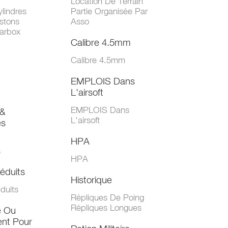
Location De Terrain
lindres
Partie Organisée Par
stons
Asso
arbox
Calibre 4.5mm
Calibre 4.5mm
EMPLOIS Dans
L'airsoft
EMPLOIS Dans
&
L'airsoft
es
HPA
s
HPA
éduits
Historique
duits
Répliques De Poing
Répliques Longues
e Ou
nt Pour