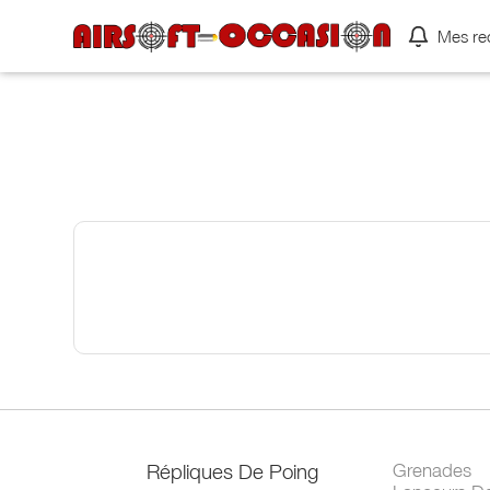
Mes re
Répliques De Poing
Grenades