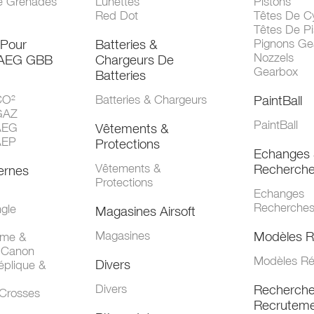
e Grenades
Lunettes
Pistons
Red Dot
Têtes De Cy
Têtes De Pi
 Pour
Batteries &
Pignons Ge
Nozzels
 AEG GBB
Chargeurs De
Gearbox
Batteries
CO²
Batteries & Chargeurs
PaintBall
GAZ
PaintBall
AEG
Vêtements &
AEP
Protections
Echanges 
Vêtements &
Recherch
ernes
Protections
Echanges
Recherche
gle
Magasines Airsoft
Magasines
Modèles R
mme &
 Canon
Modèles Ré
Divers
éplique &
Divers
Recherch
 Crosses
Recruteme