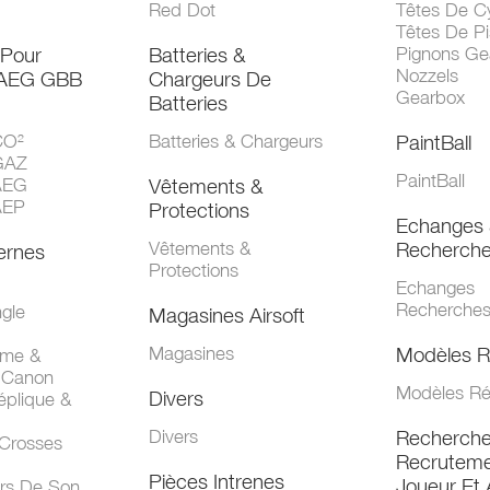
Red Dot
Têtes De Cy
Têtes De Pi
 Pour
Batteries &
Pignons Ge
Nozzels
 AEG GBB
Chargeurs De
Gearbox
Batteries
CO²
Batteries & Chargeurs
PaintBall
GAZ
PaintBall
AEG
Vêtements &
AEP
Protections
Echanges 
Vêtements &
Recherch
ernes
Protections
Echanges
Recherche
gle
Magasines Airsoft
Magasines
Modèles R
mme &
 Canon
Modèles Ré
Divers
éplique &
Divers
Recherch
 Crosses
Recruteme
Pièces Intrenes
Joueur Et 
urs De Son