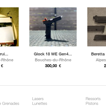
ui...
Glock 18 WE Gen4...
Berett
-Rhône
Bouches-du-Rhône
Alpes
0
€
300,00
€
Lasers
Ressorts
e Grenades
Lunettes
Pistons