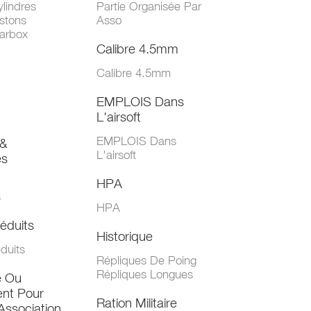
lindres
Partie Organisée Par
stons
Asso
arbox
Calibre 4.5mm
Calibre 4.5mm
EMPLOIS Dans
L'airsoft
EMPLOIS Dans
&
L'airsoft
es
HPA
s
HPA
éduits
Historique
duits
Répliques De Poing
Répliques Longues
e Ou
nt Pour
Ration Militaire
Association