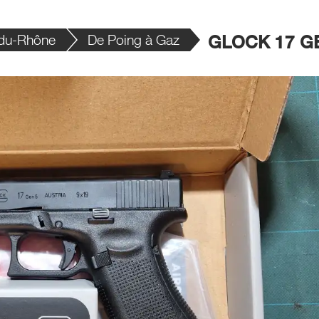
du-Rhône
De Poing à Gaz
GLOCK 17 G