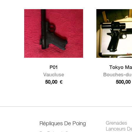
P01
Tokyo Mar
Vaucluse
Bouches-du
50,00
€
500,0
Répliques De Poing
Grenades
Lanceurs D