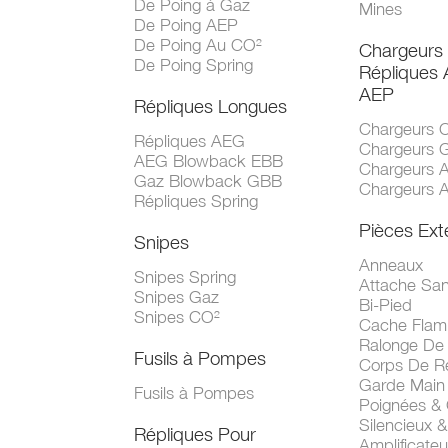
De Poing à Gaz
Mines
De Poing AEP
De Poing Au CO²
Chargeurs
De Poing Spring
Répliques
AEP
Répliques Longues
Chargeurs 
Répliques AEG
Chargeurs 
AEG Blowback EBB
Chargeurs 
Gaz Blowback GBB
Chargeurs 
Répliques Spring
Pièces Ext
Snipes
Anneaux
Snipes Spring
Attache San
Snipes Gaz
Bi-Pied
Snipes CO²
Cache Fla
Ralonge De
Fusils à Pompes
Corps De R
Garde Main
Fusils à Pompes
Poignées &
Silencieux &
Répliques Pour
Amplificate