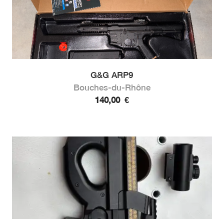
G&G ARP9
Bouches-du-Rhône
140,00
€