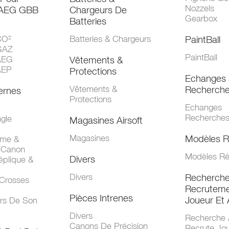
Nozzels
 AEG GBB
Chargeurs De
Gearbox
Batteries
CO²
Batteries & Chargeurs
PaintBall
GAZ
PaintBall
AEG
Vêtements &
AEP
Protections
Echanges 
Vêtements &
Recherch
ernes
Protections
Echanges
Recherche
gle
Magasines Airsoft
Magasines
Modèles R
mme &
 Canon
Modèles Ré
Divers
éplique &
Divers
Recherch
 Crosses
Recruteme
Pièces Intrenes
Joueur Et 
urs De Son
Divers
Recherche 
Canons De Précision
Recrute Jo