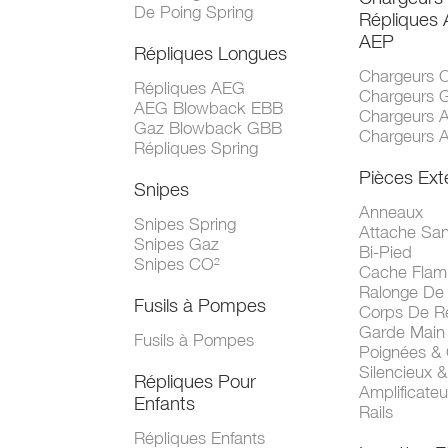
De Poing Spring
Répliques
AEP
Répliques Longues
Chargeurs 
Répliques AEG
Chargeurs 
AEG Blowback EBB
Chargeurs 
Gaz Blowback GBB
Chargeurs 
Répliques Spring
Pièces Ext
Snipes
Anneaux
Snipes Spring
Attache San
Snipes Gaz
Bi-Pied
Snipes CO²
Cache Fla
Ralonge De
Fusils à Pompes
Corps De R
Garde Main
Fusils à Pompes
Poignées &
Silencieux &
Répliques Pour
Amplificate
Enfants
Rails
Répliques Enfants