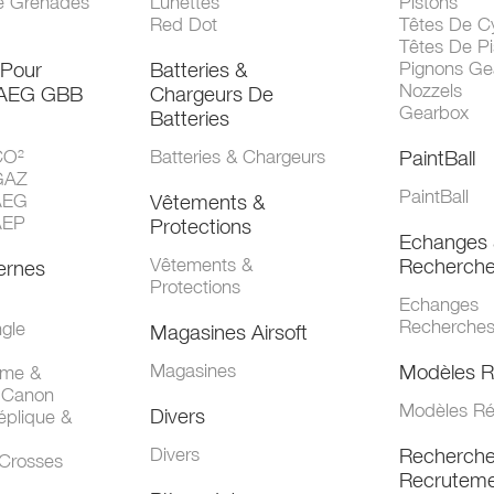
e Grenades
Lunettes
Pistons
Red Dot
Têtes De Cy
Têtes De Pi
 Pour
Batteries &
Pignons Ge
Nozzels
 AEG GBB
Chargeurs De
Gearbox
Batteries
CO²
Batteries & Chargeurs
PaintBall
GAZ
PaintBall
AEG
Vêtements &
AEP
Protections
Echanges 
Vêtements &
Recherch
ernes
Protections
Echanges
Recherche
gle
Magasines Airsoft
Magasines
Modèles R
mme &
 Canon
Modèles Ré
Divers
éplique &
Divers
Recherch
 Crosses
Recruteme