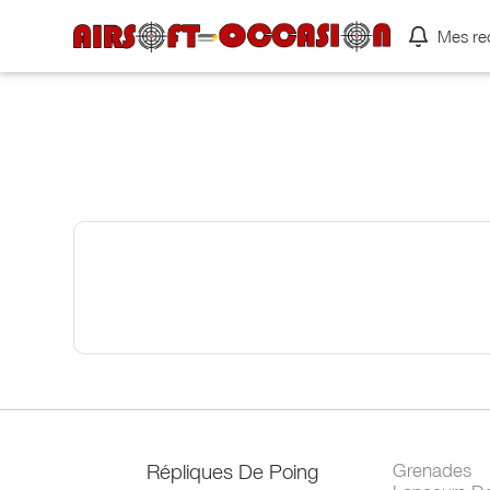
Mes re
Répliques De Poing
Grenades