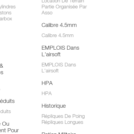
Location De Terrain
lindres
Partie Organisée Par
stons
Asso
arbox
Calibre 4.5mm
Calibre 4.5mm
EMPLOIS Dans
L'airsoft
EMPLOIS Dans
&
L'airsoft
es
HPA
s
HPA
éduits
Historique
duits
Répliques De Poing
Répliques Longues
e Ou
nt Pour