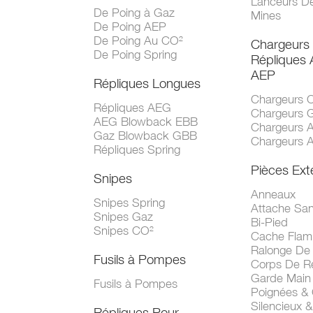
Lanceurs D
De Poing à Gaz
Mines
De Poing AEP
De Poing Au CO²
Chargeurs
De Poing Spring
Répliques
AEP
Répliques Longues
Chargeurs 
Répliques AEG
Chargeurs 
AEG Blowback EBB
Chargeurs 
Gaz Blowback GBB
Chargeurs 
Répliques Spring
Pièces Ext
Snipes
Anneaux
Snipes Spring
Attache San
Snipes Gaz
Bi-Pied
Snipes CO²
Cache Fla
Ralonge De
Fusils à Pompes
Corps De R
Garde Main
Fusils à Pompes
Poignées &
Silencieux &
Répliques Pour