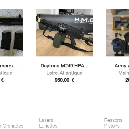
marex...
Daytona M249 HPA...
Army 
ntique
Loire-Atlantique
Main
0
€
950,00
€
2
Lasers
Ressorts
e Grenades
Lunettes
Pistons