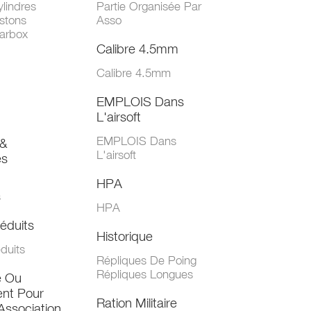
lindres
Partie Organisée Par
stons
Asso
arbox
Calibre 4.5mm
Calibre 4.5mm
EMPLOIS Dans
L'airsoft
EMPLOIS Dans
&
L'airsoft
es
HPA
s
HPA
éduits
Historique
duits
Répliques De Poing
Répliques Longues
e Ou
nt Pour
Ration Militaire
Association