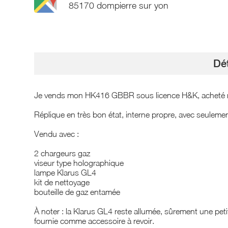
85170 dompierre sur yon
Dét
Je vends mon HK416 GBBR sous licence H&K, acheté neuf
Réplique en très bon état, interne propre, avec seulemen
Vendu avec :
2 chargeurs gaz
viseur type holographique
lampe Klarus GL4
kit de nettoyage
bouteille de gaz entamée
À noter : la Klarus GL4 reste allumée, sûrement une petit
fournie comme accessoire à revoir.