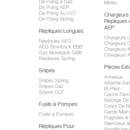
De Poing à Gaz
Mines
De Poing AEP
De Poing Au CO²
Chargeurs
De Poing Spring
Répliques
AEP
Répliques Longues
Chargeurs 
Répliques AEG
Chargeurs 
AEG Blowback EBB
Chargeurs 
Gaz Blowback GBB
Chargeurs 
Répliques Spring
Pièces Ext
Snipes
Anneaux
Snipes Spring
Attache San
Snipes Gaz
Bi-Pied
Snipes CO²
Cache Fla
Ralonge De
Fusils à Pompes
Corps De R
Garde Main
Fusils à Pompes
Poignées &
Silencieux &
Répliques Pour
Amplificate