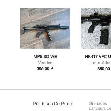
MP5 SD WE
HK417 VFC U
Vendée
Loire-Atla
390,00
€
350,0
Répliques De Poing
Grenades
Lanceurs D