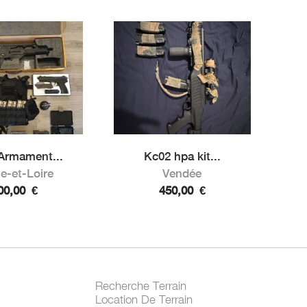
Armament...
Kc02 hpa kit...
e-et-Loire
Vendée
00,00
€
450,00
€
Recherche Terrain
Location De Terrain