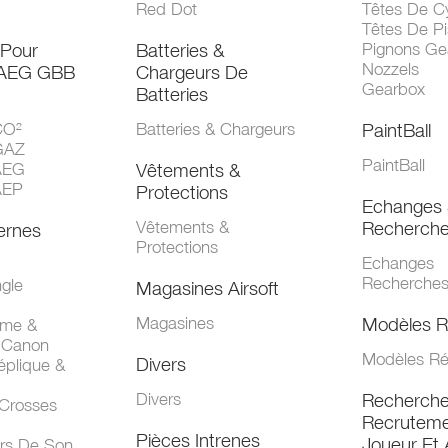
Red Dot
Têtes De Cy
Têtes De Pi
 Pour
Batteries &
Pignons Ge
Nozzels
 AEG GBB
Chargeurs De
Gearbox
Batteries
CO²
Batteries & Chargeurs
PaintBall
GAZ
PaintBall
AEG
Vêtements &
AEP
Protections
Echanges 
Vêtements &
Recherch
ernes
Protections
Echanges
Recherche
gle
Magasines Airsoft
Magasines
Modèles R
mme &
 Canon
Modèles Ré
Divers
éplique &
Divers
Recherch
 Crosses
Recruteme
Pièces Intrenes
Joueur Et 
urs De Son