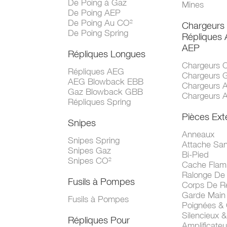
De Poing à Gaz
Mines
De Poing AEP
De Poing Au CO²
Chargeurs
De Poing Spring
Répliques
AEP
Répliques Longues
Chargeurs 
Répliques AEG
Chargeurs 
AEG Blowback EBB
Chargeurs 
Gaz Blowback GBB
Chargeurs 
Répliques Spring
Pièces Ext
Snipes
Anneaux
Snipes Spring
Attache San
Snipes Gaz
Bi-Pied
Snipes CO²
Cache Fla
Ralonge De
Fusils à Pompes
Corps De R
Garde Main
Fusils à Pompes
Poignées &
Silencieux &
Répliques Pour
Amplificate