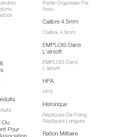
lindres
Partie Organisée Par
stons
Asso
arbox
Calibre 4.5mm
Calibre 4.5mm
EMPLOIS Dans
L'airsoft
EMPLOIS Dans
&
L'airsoft
es
HPA
s
HPA
éduits
Historique
duits
Répliques De Poing
Répliques Longues
e Ou
nt Pour
Ration Militaire
Association