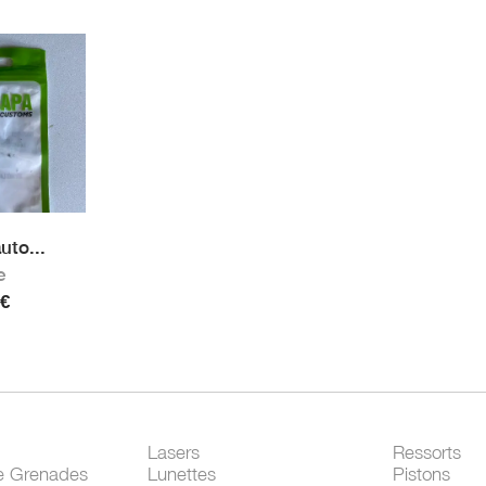
uto...
e
€
Lasers
Ressorts
e Grenades
Lunettes
Pistons