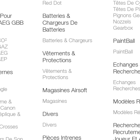
Red Dot
Têtes De Cy
Têtes De Pi
 Pour
Batteries &
Pignons Ge
Nozzels
 AEG GBB
Chargeurs De
Gearbox
Batteries
CO²
Batteries & Chargeurs
PaintBall
GAZ
PaintBall
AEG
Vêtements &
AEP
Protections
Echanges 
Vêtements &
Recherch
ernes
Protections
Echanges
Recherche
gle
Magasines Airsoft
Magasines
Modèles R
mme &
 Canon
Modèles Ré
Divers
éplique &
Divers
Recherch
 Crosses
Recruteme
Pièces Intrenes
Joueur Et 
urs De Son