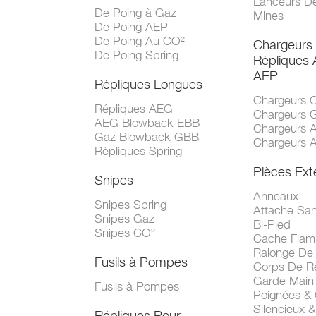
Lanceurs D
De Poing à Gaz
Mines
De Poing AEP
De Poing Au CO²
Chargeurs
De Poing Spring
Répliques
AEP
Répliques Longues
Chargeurs 
Répliques AEG
Chargeurs 
AEG Blowback EBB
Chargeurs 
Gaz Blowback GBB
Chargeurs 
Répliques Spring
Pièces Ext
Snipes
Anneaux
Snipes Spring
Attache San
Snipes Gaz
Bi-Pied
Snipes CO²
Cache Fla
Ralonge De
Fusils à Pompes
Corps De R
Garde Main
Fusils à Pompes
Poignées &
Silencieux &
Répliques Pour