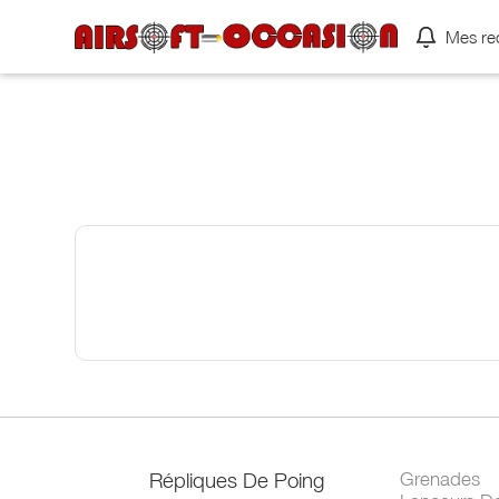
Mes re
Répliques De Poing
Grenades