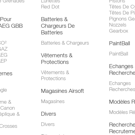
e Grenades
Lunettes
Pistons
Red Dot
Têtes De Cy
Têtes De Pi
 Pour
Batteries &
Pignons Ge
Nozzels
 AEG GBB
Chargeurs De
Gearbox
Batteries
CO²
Batteries & Chargeurs
PaintBall
GAZ
PaintBall
AEG
Vêtements &
AEP
Protections
Echanges 
Vêtements &
Recherch
ernes
Protections
Echanges
Recherche
gle
Magasines Airsoft
Magasines
Modèles R
mme &
 Canon
Modèles Ré
Divers
éplique &
Divers
Recherch
 Crosses
Recruteme