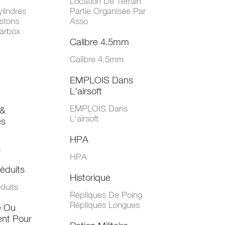
Location De Terrain
lindres
Partie Organisée Par
stons
Asso
arbox
Calibre 4.5mm
Calibre 4.5mm
EMPLOIS Dans
L'airsoft
EMPLOIS Dans
&
L'airsoft
es
HPA
s
HPA
éduits
Historique
duits
Répliques De Poing
Répliques Longues
e Ou
nt Pour