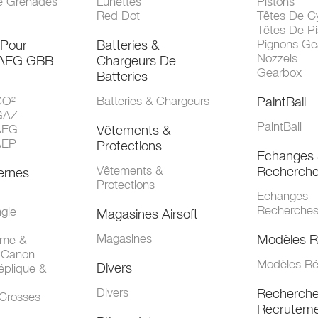
e Grenades
Lunettes
Pistons
Red Dot
Têtes De Cy
Têtes De Pi
 Pour
Batteries &
Pignons Ge
Nozzels
 AEG GBB
Chargeurs De
Gearbox
Batteries
CO²
Batteries & Chargeurs
PaintBall
GAZ
PaintBall
AEG
Vêtements &
AEP
Protections
Echanges 
Vêtements &
Recherch
ernes
Protections
Echanges
Recherche
gle
Magasines Airsoft
Magasines
Modèles R
mme &
 Canon
Modèles Ré
Divers
éplique &
Divers
Recherch
 Crosses
Recruteme