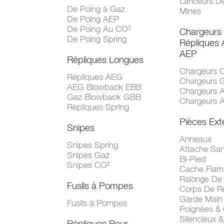
Lanceurs D
De Poing à Gaz
Mines
De Poing AEP
De Poing Au CO²
Chargeurs
De Poing Spring
Répliques
AEP
Répliques Longues
Chargeurs 
Répliques AEG
Chargeurs 
AEG Blowback EBB
Chargeurs 
Gaz Blowback GBB
Chargeurs 
Répliques Spring
Pièces Ext
Snipes
Anneaux
Snipes Spring
Attache San
Snipes Gaz
Bi-Pied
Snipes CO²
Cache Fla
Ralonge De
Fusils à Pompes
Corps De R
Garde Main
Fusils à Pompes
Poignées &
Silencieux &
Répliques Pour