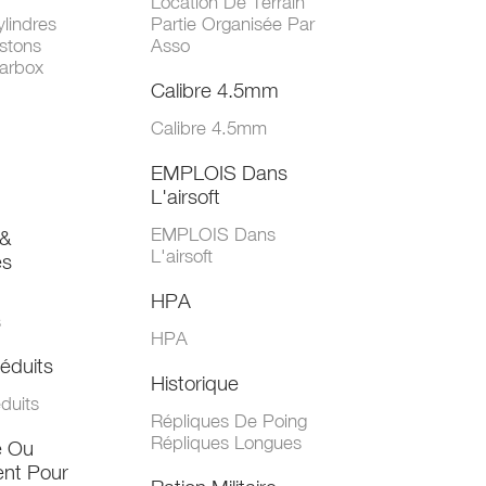
Location De Terrain
lindres
Partie Organisée Par
stons
Asso
arbox
Calibre 4.5mm
Calibre 4.5mm
EMPLOIS Dans
L'airsoft
EMPLOIS Dans
&
L'airsoft
es
HPA
s
HPA
éduits
Historique
duits
Répliques De Poing
Répliques Longues
e Ou
nt Pour