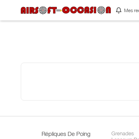
Mes re
Répliques De Poing
Grenades