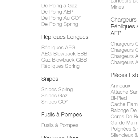
Lanceurs D
De Poing à Gaz
Mines
De Poing AEP
De Poing Au CO²
Chargeurs
De Poing Spring
Répliques
AEP
Répliques Longues
Chargeurs 
Répliques AEG
Chargeurs 
AEG Blowback EBB
Chargeurs 
Gaz Blowback GBB
Chargeurs 
Répliques Spring
Pièces Ext
Snipes
Anneaux
Snipes Spring
Attache San
Snipes Gaz
Bi-Pied
Snipes CO²
Cache Fla
Ralonge De
Fusils à Pompes
Corps De R
Garde Main
Fusils à Pompes
Poignées &
Silencieux &
Répliques Pour