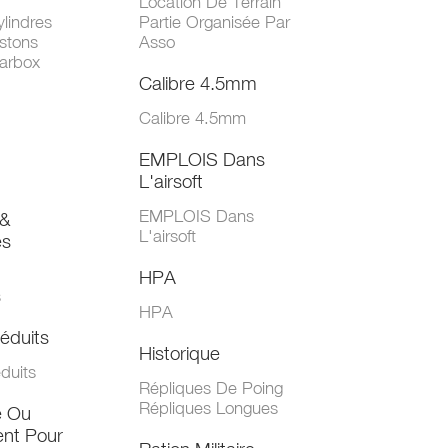
Location De Terrain
lindres
Partie Organisée Par
stons
Asso
arbox
Calibre 4.5mm
Calibre 4.5mm
EMPLOIS Dans
L'airsoft
EMPLOIS Dans
&
L'airsoft
es
HPA
s
HPA
éduits
Historique
duits
Répliques De Poing
Répliques Longues
e Ou
nt Pour