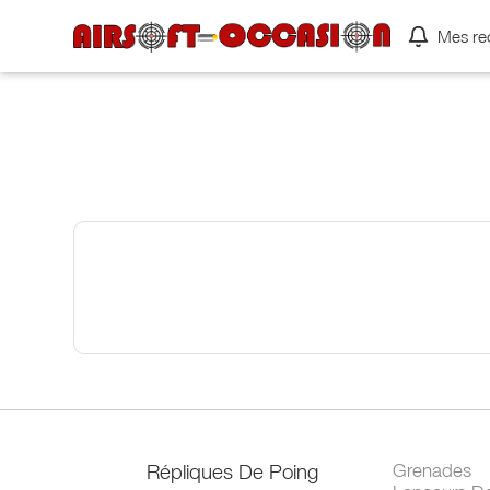
Mes re
Répliques De Poing
Grenades