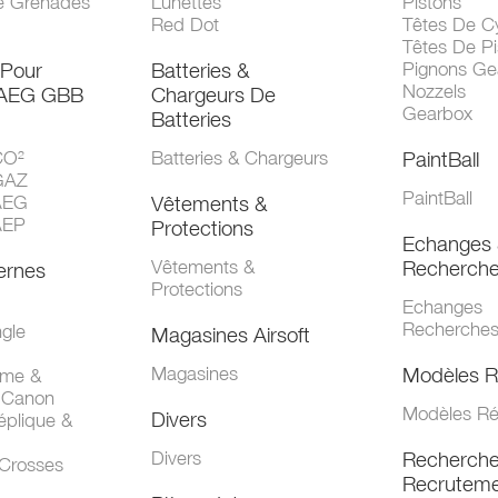
e Grenades
Lunettes
Pistons
Red Dot
Têtes De Cy
Têtes De Pi
 Pour
Batteries &
Pignons Ge
Nozzels
 AEG GBB
Chargeurs De
Gearbox
Batteries
CO²
Batteries & Chargeurs
PaintBall
GAZ
PaintBall
AEG
Vêtements &
AEP
Protections
Echanges 
Vêtements &
Recherch
ernes
Protections
Echanges
Recherche
gle
Magasines Airsoft
Magasines
Modèles R
mme &
 Canon
Modèles Ré
Divers
éplique &
Divers
Recherch
 Crosses
Recruteme