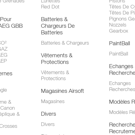
e Grenades
Lunettes
Pistons
Red Dot
Têtes De Cy
Têtes De Pi
 Pour
Batteries &
Pignons Ge
Nozzels
 AEG GBB
Chargeurs De
Gearbox
Batteries
CO²
Batteries & Chargeurs
PaintBall
GAZ
PaintBall
AEG
Vêtements &
AEP
Protections
Echanges 
Vêtements &
Recherch
ernes
Protections
Echanges
Recherche
gle
Magasines Airsoft
Magasines
Modèles R
mme &
 Canon
Modèles Ré
Divers
éplique &
Divers
Recherch
 Crosses
Recruteme