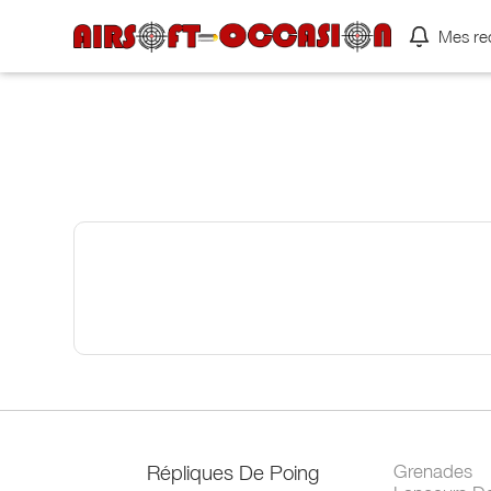
Mes re
Répliques De Poing
Grenades