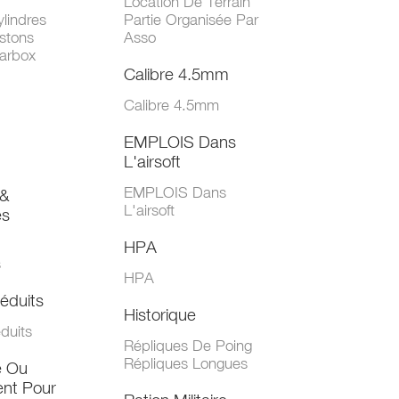
Location De Terrain
lindres
Partie Organisée Par
stons
Asso
arbox
Calibre 4.5mm
Calibre 4.5mm
EMPLOIS Dans
L'airsoft
EMPLOIS Dans
&
L'airsoft
es
HPA
s
HPA
éduits
Historique
duits
Répliques De Poing
Répliques Longues
e Ou
nt Pour