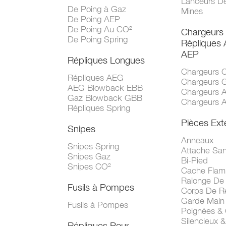
Lanceurs D
De Poing à Gaz
Mines
De Poing AEP
De Poing Au CO²
Chargeurs
De Poing Spring
Répliques
AEP
Répliques Longues
Chargeurs 
Répliques AEG
Chargeurs 
AEG Blowback EBB
Chargeurs 
Gaz Blowback GBB
Chargeurs 
Répliques Spring
Pièces Ext
Snipes
Anneaux
Snipes Spring
Attache San
Snipes Gaz
Bi-Pied
Snipes CO²
Cache Fla
Ralonge De
Fusils à Pompes
Corps De R
Garde Main
Fusils à Pompes
Poignées &
Silencieux &
Répliques Pour