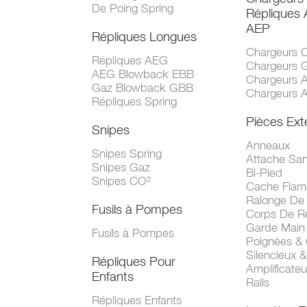
De Poing Spring
Répliques
AEP
Répliques Longues
Chargeurs 
Répliques AEG
Chargeurs 
AEG Blowback EBB
Chargeurs 
Gaz Blowback GBB
Chargeurs 
Répliques Spring
Pièces Ext
Snipes
Anneaux
Snipes Spring
Attache San
Snipes Gaz
Bi-Pied
Snipes CO²
Cache Fla
Ralonge De
Fusils à Pompes
Corps De R
Garde Main
Fusils à Pompes
Poignées &
Silencieux &
Répliques Pour
Amplificate
Enfants
Rails
Répliques Enfants