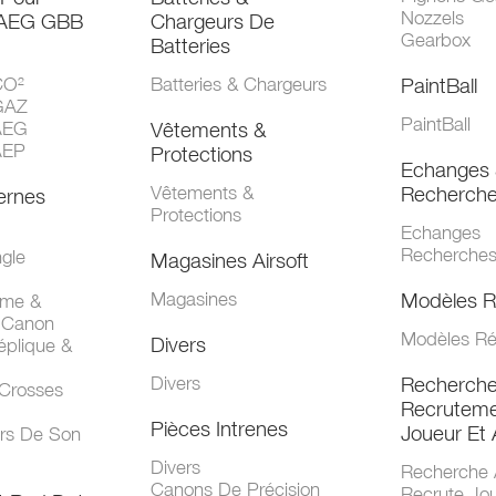
Nozzels
 AEG GBB
Chargeurs De
Gearbox
Batteries
CO²
Batteries & Chargeurs
PaintBall
GAZ
PaintBall
AEG
Vêtements &
AEP
Protections
Echanges 
Vêtements &
Recherch
ernes
Protections
Echanges
Recherche
gle
Magasines Airsoft
Magasines
Modèles R
mme &
 Canon
Modèles Ré
Divers
éplique &
Divers
Recherch
 Crosses
Recruteme
Pièces Intrenes
Joueur Et 
urs De Son
Divers
Recherche 
Canons De Précision
Recrute Jo