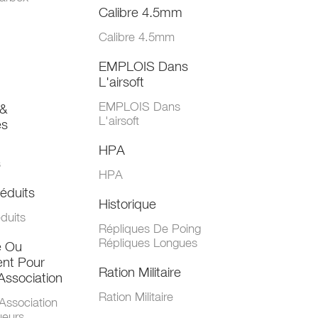
Calibre 4.5mm
Calibre 4.5mm
EMPLOIS Dans
L'airsoft
EMPLOIS Dans
&
L'airsoft
es
HPA
s
HPA
éduits
Historique
duits
Répliques De Poing
Répliques Longues
e Ou
nt Pour
Ration Militaire
Association
Ration Militaire
Association
ueurs