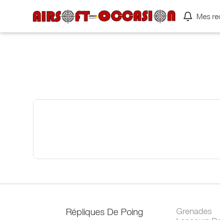
Mes re
Répliques De Poing
Grenades