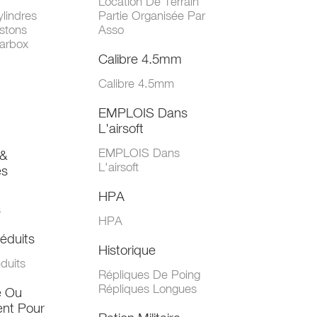
Location De Terrain
lindres
Partie Organisée Par
stons
Asso
arbox
Calibre 4.5mm
Calibre 4.5mm
EMPLOIS Dans
L'airsoft
EMPLOIS Dans
&
L'airsoft
es
HPA
s
HPA
éduits
Historique
duits
Répliques De Poing
Répliques Longues
e Ou
nt Pour