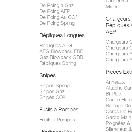
Lanceurs D
De Poing à Gaz
Mines
De Poing AEP
De Poing Au CO²
Chargeurs
De Poing Spring
Répliques
AEP
Répliques Longues
Chargeurs 
Répliques AEG
Chargeurs 
AEG Blowback EBB
Chargeurs 
Gaz Blowback GBB
Chargeurs 
Répliques Spring
Pièces Ext
Snipes
Anneaux
Snipes Spring
Attache San
Snipes Gaz
Bi-Pied
Snipes CO²
Cache Fla
Ralonge De
Fusils à Pompes
Corps De R
Garde Main
Fusils à Pompes
Poignées &
Silencieux &
Répliques Pour