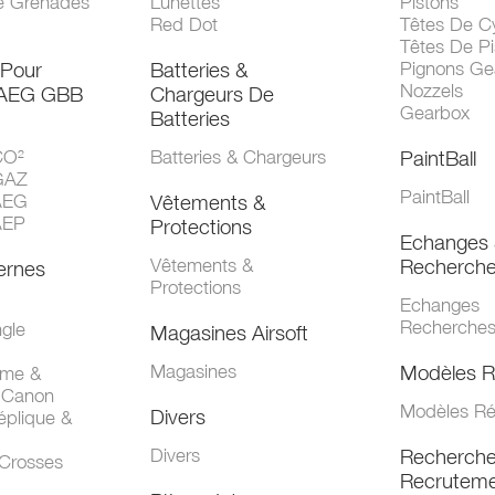
e Grenades
Lunettes
Pistons
Red Dot
Têtes De Cy
Têtes De Pi
 Pour
Batteries &
Pignons Ge
Nozzels
 AEG GBB
Chargeurs De
Gearbox
Batteries
CO²
Batteries & Chargeurs
PaintBall
GAZ
PaintBall
AEG
Vêtements &
AEP
Protections
Echanges 
Vêtements &
Recherch
ernes
Protections
Echanges
Recherche
gle
Magasines Airsoft
Magasines
Modèles R
mme &
 Canon
Modèles Ré
Divers
éplique &
Divers
Recherch
 Crosses
Recruteme