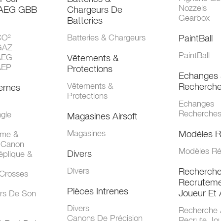
Nozzels
 AEG GBB
Chargeurs De
Gearbox
Batteries
CO²
Batteries & Chargeurs
PaintBall
GAZ
PaintBall
AEG
Vêtements &
AEP
Protections
Echanges 
Vêtements &
Recherch
ernes
Protections
Echanges
Recherche
gle
Magasines Airsoft
Magasines
Modèles R
mme &
 Canon
Modèles Ré
Divers
éplique &
Divers
Recherch
 Crosses
Recruteme
Pièces Intrenes
Joueur Et 
urs De Son
Divers
Recherche 
Canons De Précision
Recrute Jo