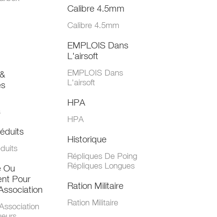
Calibre 4.5mm
Calibre 4.5mm
EMPLOIS Dans
L'airsoft
EMPLOIS Dans
&
L'airsoft
es
HPA
s
HPA
éduits
Historique
duits
Répliques De Poing
Répliques Longues
e Ou
nt Pour
Ration Militaire
Association
Ration Militaire
Association
ueurs