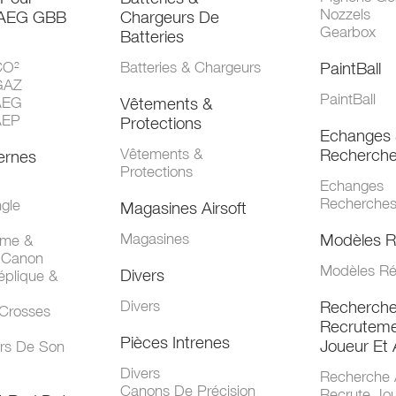
Nozzels
 AEG GBB
Chargeurs De
Gearbox
Batteries
CO²
Batteries & Chargeurs
PaintBall
GAZ
PaintBall
AEG
Vêtements &
AEP
Protections
Echanges 
Vêtements &
Recherch
ernes
Protections
Echanges
Recherche
gle
Magasines Airsoft
Magasines
Modèles R
mme &
 Canon
Modèles Ré
Divers
éplique &
Divers
Recherch
 Crosses
Recruteme
Pièces Intrenes
Joueur Et 
urs De Son
Divers
Recherche 
Canons De Précision
Recrute Jo