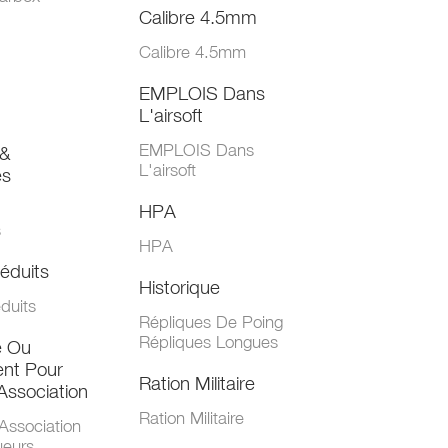
Calibre 4.5mm
Calibre 4.5mm
EMPLOIS Dans
L'airsoft
EMPLOIS Dans
&
L'airsoft
es
HPA
s
HPA
éduits
Historique
duits
Répliques De Poing
Répliques Longues
e Ou
nt Pour
Ration Militaire
Association
Ration Militaire
Association
ueurs