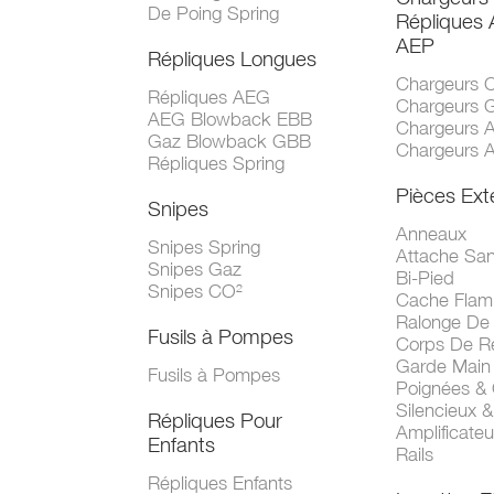
De Poing Spring
Répliques
AEP
Répliques Longues
Chargeurs 
Répliques AEG
Chargeurs 
AEG Blowback EBB
Chargeurs 
Gaz Blowback GBB
Chargeurs 
Répliques Spring
Pièces Ext
Snipes
Anneaux
Snipes Spring
Attache San
Snipes Gaz
Bi-Pied
Snipes CO²
Cache Fla
Ralonge De
Fusils à Pompes
Corps De R
Garde Main
Fusils à Pompes
Poignées &
Silencieux &
Répliques Pour
Amplificate
Enfants
Rails
Répliques Enfants