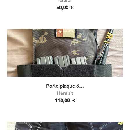
Gard
50,00
€
Porte plaque &...
Hérault
110,00
€