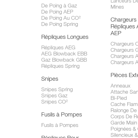
Lanceurs D
De Poing à Gaz
Mines
De Poing AEP
De Poing Au CO²
Chargeurs
De Poing Spring
Répliques
AEP
Répliques Longues
Chargeurs 
Répliques AEG
Chargeurs 
AEG Blowback EBB
Chargeurs 
Gaz Blowback GBB
Chargeurs 
Répliques Spring
Pièces Ext
Snipes
Anneaux
Snipes Spring
Attache San
Snipes Gaz
Bi-Pied
Snipes CO²
Cache Fla
Ralonge De
Fusils à Pompes
Corps De R
Garde Main
Fusils à Pompes
Poignées &
Silencieux &
Répliques Pour