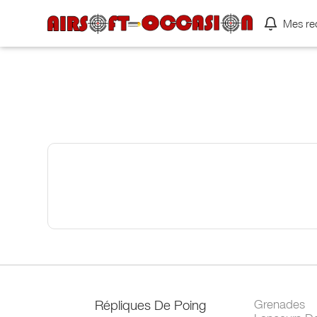
Mes re
Répliques De Poing
Grenades