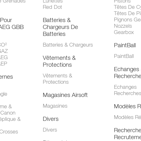
e Grenades
Lunettes
Pistons
Red Dot
Têtes De Cy
Têtes De Pi
 Pour
Batteries &
Pignons Ge
Nozzels
 AEG GBB
Chargeurs De
Gearbox
Batteries
CO²
Batteries & Chargeurs
PaintBall
GAZ
PaintBall
AEG
Vêtements &
AEP
Protections
Echanges 
Vêtements &
Recherch
ernes
Protections
Echanges
Recherche
gle
Magasines Airsoft
Magasines
Modèles R
mme &
 Canon
Modèles Ré
Divers
éplique &
Divers
Recherch
 Crosses
Recruteme