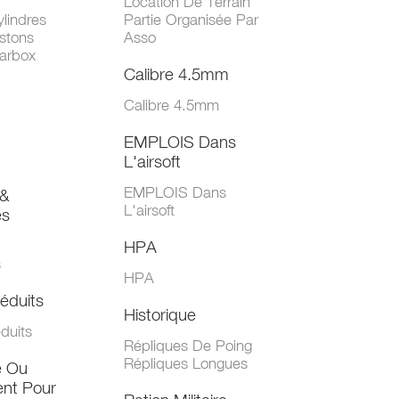
Location De Terrain
lindres
Partie Organisée Par
stons
Asso
arbox
Calibre 4.5mm
Calibre 4.5mm
EMPLOIS Dans
L'airsoft
EMPLOIS Dans
&
L'airsoft
es
HPA
s
HPA
éduits
Historique
duits
Répliques De Poing
Répliques Longues
e Ou
nt Pour