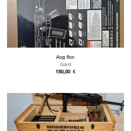
Asg flcn
Gard
150,00
€