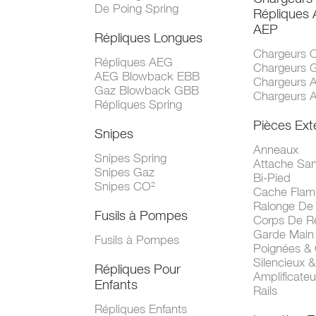
De Poing Spring
Répliques
AEP
Répliques Longues
Chargeurs 
Répliques AEG
Chargeurs 
AEG Blowback EBB
Chargeurs 
Gaz Blowback GBB
Chargeurs 
Répliques Spring
Pièces Ext
Snipes
Anneaux
Snipes Spring
Attache San
Snipes Gaz
Bi-Pied
Snipes CO²
Cache Fla
Ralonge De
Fusils à Pompes
Corps De R
Garde Main
Fusils à Pompes
Poignées &
Silencieux &
Répliques Pour
Amplificate
Enfants
Rails
Répliques Enfants