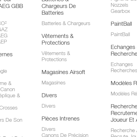
Nozzels
 AEG GBB
Chargeurs De
Gearbox
Batteries
CO²
Batteries & Chargeurs
PaintBall
GAZ
PaintBall
AEG
Vêtements &
AEP
Protections
Echanges 
Vêtements &
Recherch
ernes
Protections
Echanges
Recherche
gle
Magasines Airsoft
Magasines
Modèles R
mme &
 Canon
Modèles Ré
Divers
éplique &
Divers
Recherch
 Crosses
Recruteme
Pièces Intrenes
Joueur Et 
urs De Son
Divers
Recherche 
Canons De Précision
Recrute Jo