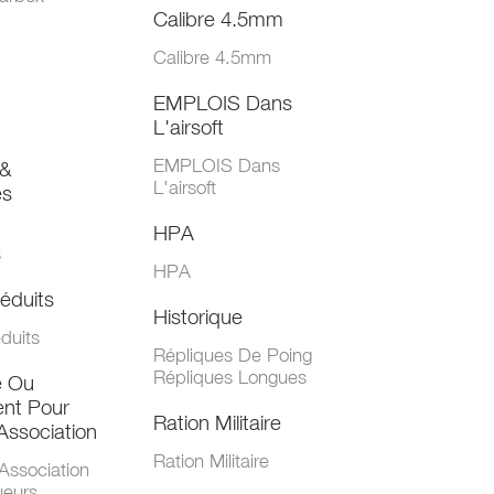
Calibre 4.5mm
Calibre 4.5mm
EMPLOIS Dans
L'airsoft
EMPLOIS Dans
&
L'airsoft
es
HPA
s
HPA
éduits
Historique
duits
Répliques De Poing
Répliques Longues
e Ou
nt Pour
Ration Militaire
Association
Ration Militaire
Association
ueurs