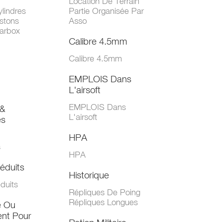
Location De Terrain
lindres
Partie Organisée Par
stons
Asso
arbox
Calibre 4.5mm
Calibre 4.5mm
EMPLOIS Dans
L'airsoft
EMPLOIS Dans
&
L'airsoft
es
HPA
s
HPA
éduits
Historique
duits
Répliques De Poing
Répliques Longues
e Ou
nt Pour