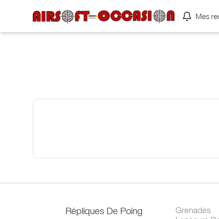
Mes re
Répliques De Poing
Grenades