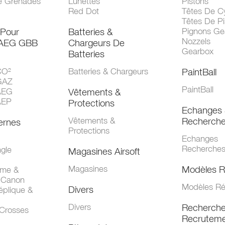
e Grenades
Lunettes
Pistons
Red Dot
Têtes De Cy
Têtes De Pi
 Pour
Batteries &
Pignons Ge
Nozzels
 AEG GBB
Chargeurs De
Gearbox
Batteries
CO²
Batteries & Chargeurs
PaintBall
GAZ
PaintBall
AEG
Vêtements &
AEP
Protections
Echanges 
Vêtements &
Recherch
ernes
Protections
Echanges
Recherche
gle
Magasines Airsoft
Magasines
Modèles R
mme &
 Canon
Modèles Ré
Divers
éplique &
Divers
Recherch
 Crosses
Recruteme