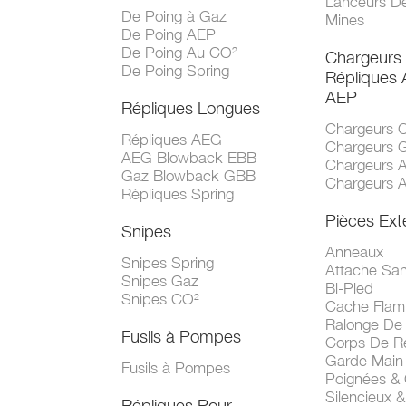
Lanceurs D
De Poing à Gaz
Mines
De Poing AEP
De Poing Au CO²
Chargeurs
De Poing Spring
Répliques
AEP
Répliques Longues
Chargeurs 
Répliques AEG
Chargeurs 
AEG Blowback EBB
Chargeurs 
Gaz Blowback GBB
Chargeurs 
Répliques Spring
Pièces Ext
Snipes
Anneaux
Snipes Spring
Attache San
Snipes Gaz
Bi-Pied
Snipes CO²
Cache Fla
Ralonge De
Fusils à Pompes
Corps De R
Garde Main
Fusils à Pompes
Poignées &
Silencieux &
Répliques Pour