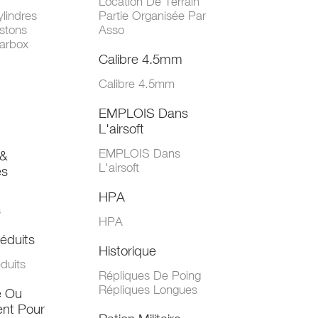
Location De Terrain
lindres
Partie Organisée Par
stons
Asso
arbox
Calibre 4.5mm
Calibre 4.5mm
EMPLOIS Dans
L'airsoft
EMPLOIS Dans
&
L'airsoft
es
HPA
s
HPA
éduits
Historique
duits
Répliques De Poing
Répliques Longues
e Ou
nt Pour