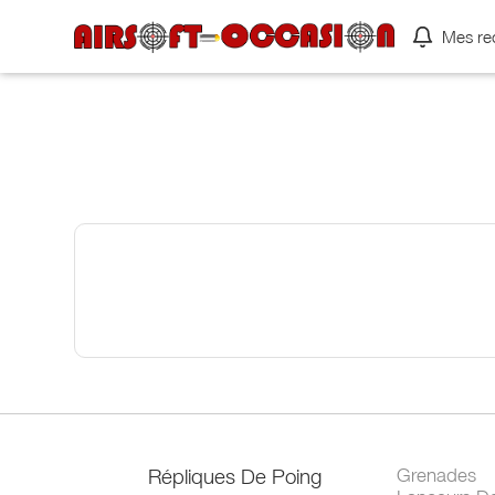
Mes re
Répliques De Poing
Grenades