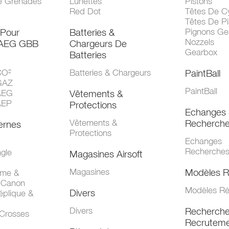
e Grenades
Lunettes
Pistons
Red Dot
Têtes De Cy
Têtes De Pi
 Pour
Batteries &
Pignons Ge
Nozzels
 AEG GBB
Chargeurs De
Gearbox
Batteries
CO²
Batteries & Chargeurs
PaintBall
GAZ
PaintBall
AEG
Vêtements &
AEP
Protections
Echanges 
Vêtements &
Recherch
ernes
Protections
Echanges
Recherche
gle
Magasines Airsoft
Magasines
Modèles R
mme &
 Canon
Modèles Ré
Divers
éplique &
Divers
Recherch
 Crosses
Recruteme