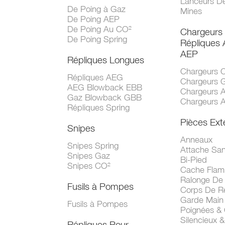
Lanceurs D
De Poing à Gaz
Mines
De Poing AEP
De Poing Au CO²
Chargeurs
De Poing Spring
Répliques
AEP
Répliques Longues
Chargeurs 
Répliques AEG
Chargeurs 
AEG Blowback EBB
Chargeurs 
Gaz Blowback GBB
Chargeurs 
Répliques Spring
Pièces Ext
Snipes
Anneaux
Snipes Spring
Attache San
Snipes Gaz
Bi-Pied
Snipes CO²
Cache Fla
Ralonge De
Fusils à Pompes
Corps De R
Garde Main
Fusils à Pompes
Poignées &
Silencieux &
Répliques Pour