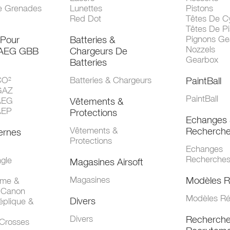
e Grenades
Lunettes
Pistons
Red Dot
Têtes De Cy
Têtes De Pi
 Pour
Batteries &
Pignons Ge
Nozzels
 AEG GBB
Chargeurs De
Gearbox
Batteries
CO²
Batteries & Chargeurs
PaintBall
GAZ
PaintBall
AEG
Vêtements &
AEP
Protections
Echanges 
Vêtements &
Recherch
ernes
Protections
Echanges
Recherche
gle
Magasines Airsoft
Magasines
Modèles R
mme &
 Canon
Modèles Ré
Divers
éplique &
Divers
Recherch
 Crosses