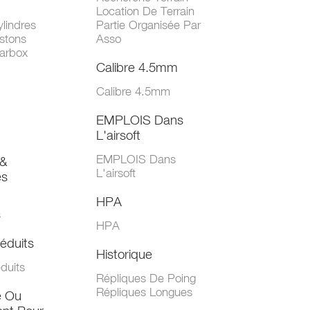
Location De Terrain
lindres
Partie Organisée Par
stons
Asso
arbox
Calibre 4.5mm
Calibre 4.5mm
EMPLOIS Dans
L'airsoft
EMPLOIS Dans
&
L'airsoft
es
HPA
s
HPA
éduits
Historique
duits
Répliques De Poing
Répliques Longues
e Ou