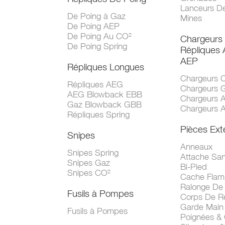
Lanceurs D
De Poing à Gaz
Mines
De Poing AEP
De Poing Au CO²
Chargeurs
De Poing Spring
Répliques
AEP
Répliques Longues
Chargeurs 
Répliques AEG
Chargeurs 
AEG Blowback EBB
Chargeurs 
Gaz Blowback GBB
Chargeurs 
Répliques Spring
Pièces Ext
Snipes
Anneaux
Snipes Spring
Attache San
Snipes Gaz
Bi-Pied
Snipes CO²
Cache Fla
Ralonge De
Fusils à Pompes
Corps De R
Garde Main
Fusils à Pompes
Poignées &