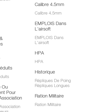
Calibre 4.5mm
Calibre 4.5mm
EMPLOIS Dans
L'airsoft
EMPLOIS Dans
&
L'airsoft
es
HPA
s
HPA
éduits
Historique
duits
Répliques De Poing
Répliques Longues
e Ou
nt Pour
Ration Militaire
Association
Ration Militaire
Association
ueurs