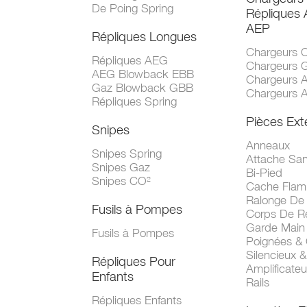
De Poing Spring
Répliques
AEP
Répliques Longues
Chargeurs 
Répliques AEG
Chargeurs 
AEG Blowback EBB
Chargeurs 
Gaz Blowback GBB
Chargeurs 
Répliques Spring
Pièces Ext
Snipes
Anneaux
Snipes Spring
Attache San
Snipes Gaz
Bi-Pied
Snipes CO²
Cache Fla
Ralonge De
Fusils à Pompes
Corps De R
Garde Main
Fusils à Pompes
Poignées &
Silencieux &
Répliques Pour
Amplificate
Enfants
Rails
Répliques Enfants