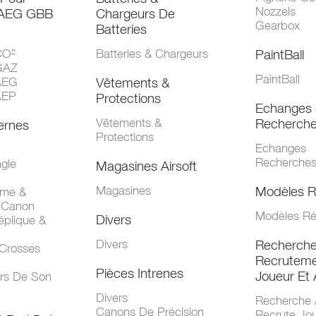
Nozzels
 AEG GBB
Chargeurs De
Gearbox
Batteries
CO²
Batteries & Chargeurs
PaintBall
GAZ
PaintBall
AEG
Vêtements &
AEP
Protections
Echanges 
Vêtements &
Recherch
ernes
Protections
Echanges
Recherche
gle
Magasines Airsoft
Magasines
Modèles R
mme &
 Canon
Modèles Ré
Divers
éplique &
Divers
Recherch
 Crosses
Recruteme
Pièces Intrenes
Joueur Et 
urs De Son
Divers
Recherche 
Canons De Précision
Recrute Jo