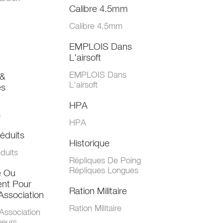
Calibre 4.5mm
Calibre 4.5mm
EMPLOIS Dans
L'airsoft
EMPLOIS Dans
&
L'airsoft
es
HPA
s
HPA
éduits
Historique
duits
Répliques De Poing
Répliques Longues
e Ou
nt Pour
Ration Militaire
Association
Ration Militaire
Association
ueurs