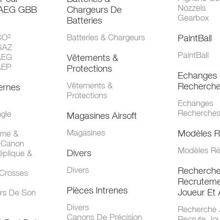
Nozzels
 AEG GBB
Chargeurs De
Gearbox
Batteries
CO²
Batteries & Chargeurs
PaintBall
GAZ
PaintBall
AEG
Vêtements &
AEP
Protections
Echanges 
Vêtements &
Recherch
ernes
Protections
Echanges
Recherche
gle
Magasines Airsoft
Magasines
Modèles R
mme &
 Canon
Modèles Ré
Divers
éplique &
Divers
Recherch
 Crosses
Recruteme
Pièces Intrenes
Joueur Et 
urs De Son
Divers
Recherche 
Canons De Précision
Recrute Jo