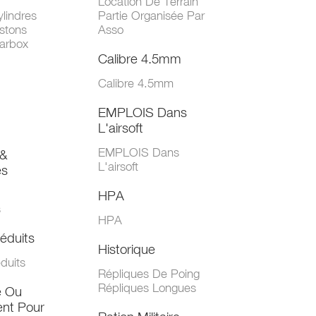
Location De Terrain
lindres
Partie Organisée Par
stons
Asso
arbox
Calibre 4.5mm
Calibre 4.5mm
EMPLOIS Dans
L'airsoft
EMPLOIS Dans
&
L'airsoft
es
HPA
s
HPA
éduits
Historique
duits
Répliques De Poing
Répliques Longues
e Ou
nt Pour