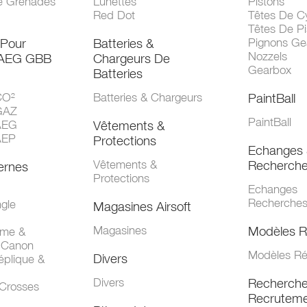
e Grenades
Lunettes
Pistons
Red Dot
Têtes De Cy
Têtes De Pi
 Pour
Batteries &
Pignons Ge
Nozzels
 AEG GBB
Chargeurs De
Gearbox
Batteries
CO²
Batteries & Chargeurs
PaintBall
GAZ
PaintBall
AEG
Vêtements &
AEP
Protections
Echanges 
Vêtements &
Recherch
ernes
Protections
Echanges
Recherche
gle
Magasines Airsoft
Magasines
Modèles R
mme &
 Canon
Modèles Ré
Divers
éplique &
Divers
Recherch
 Crosses
Recruteme