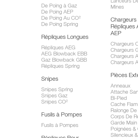
Lanceurs D
De Poing à Gaz
Mines
De Poing AEP
De Poing Au CO²
Chargeurs
De Poing Spring
Répliques
AEP
Répliques Longues
Chargeurs 
Répliques AEG
Chargeurs 
AEG Blowback EBB
Chargeurs 
Gaz Blowback GBB
Chargeurs 
Répliques Spring
Pièces Ext
Snipes
Anneaux
Snipes Spring
Attache San
Snipes Gaz
Bi-Pied
Snipes CO²
Cache Fla
Ralonge De
Fusils à Pompes
Corps De R
Garde Main
Fusils à Pompes
Poignées &
Silencieux &
Répliques Pour