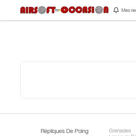
Mes re
Répliques De Poing
Grenades