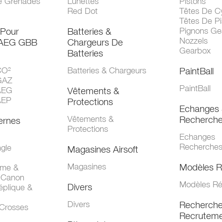
e Grenades
Lunettes
Pistons
Red Dot
Têtes De Cy
Têtes De Pi
 Pour
Batteries &
Pignons Ge
Nozzels
 AEG GBB
Chargeurs De
Gearbox
Batteries
CO²
Batteries & Chargeurs
PaintBall
GAZ
PaintBall
AEG
Vêtements &
AEP
Protections
Echanges 
Vêtements &
Recherch
ernes
Protections
Echanges
Recherche
gle
Magasines Airsoft
Magasines
Modèles R
mme &
 Canon
Modèles Ré
Divers
éplique &
Divers
Recherch
 Crosses
Recruteme