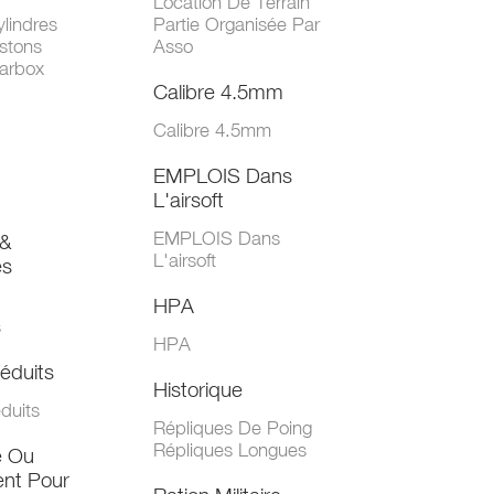
Location De Terrain
lindres
Partie Organisée Par
stons
Asso
arbox
Calibre 4.5mm
Calibre 4.5mm
EMPLOIS Dans
L'airsoft
EMPLOIS Dans
&
L'airsoft
es
HPA
s
HPA
éduits
Historique
duits
Répliques De Poing
Répliques Longues
e Ou
nt Pour