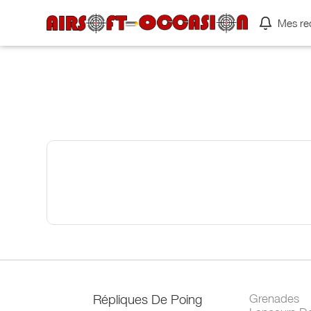
Mes re
Répliques De Poing
Grenades