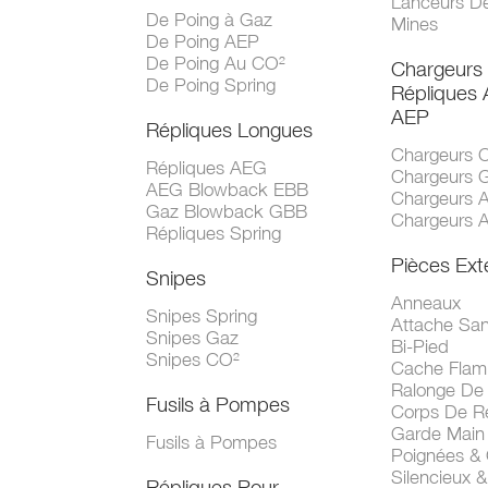
Lanceurs D
De Poing à Gaz
Mines
De Poing AEP
De Poing Au CO²
Chargeurs
De Poing Spring
Répliques
AEP
Répliques Longues
Chargeurs 
Répliques AEG
Chargeurs 
AEG Blowback EBB
Chargeurs 
Gaz Blowback GBB
Chargeurs 
Répliques Spring
Pièces Ext
Snipes
Anneaux
Snipes Spring
Attache San
Snipes Gaz
Bi-Pied
Snipes CO²
Cache Fla
Ralonge De
Fusils à Pompes
Corps De R
Garde Main
Fusils à Pompes
Poignées &
Silencieux &
Répliques Pour