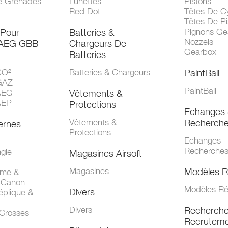
e Grenades
Lunettes
Pistons
Red Dot
Têtes De Cy
Têtes De Pi
 Pour
Batteries &
Pignons Ge
Nozzels
 AEG GBB
Chargeurs De
Gearbox
Batteries
CO²
Batteries & Chargeurs
PaintBall
GAZ
PaintBall
AEG
Vêtements &
AEP
Protections
Echanges 
Vêtements &
Recherch
ernes
Protections
Echanges
Recherche
gle
Magasines Airsoft
Magasines
Modèles R
mme &
 Canon
Modèles Ré
Divers
éplique &
Divers
Recherch
 Crosses
Recruteme