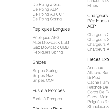
Lanceurs D
De Poing à Gaz
Mines
De Poing AEP
De Poing Au CO²
Chargeurs
De Poing Spring
Répliques
AEP
Répliques Longues
Chargeurs 
Répliques AEG
Chargeurs 
AEG Blowback EBB
Chargeurs 
Gaz Blowback GBB
Chargeurs 
Répliques Spring
Pièces Ext
Snipes
Anneaux
Snipes Spring
Attache San
Snipes Gaz
Bi-Pied
Snipes CO²
Cache Fla
Ralonge De
Fusils à Pompes
Corps De R
Garde Main
Fusils à Pompes
Poignées &
Silencieux &
Répliques Pour