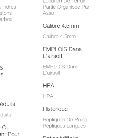
Location De Terrain
lindres
Partie Organisée Par
stons
Asso
arbox
Calibre 4.5mm
Calibre 4.5mm
EMPLOIS Dans
L'airsoft
EMPLOIS Dans
&
L'airsoft
es
HPA
s
HPA
éduits
Historique
duits
Répliques De Poing
Répliques Longues
e Ou
nt Pour