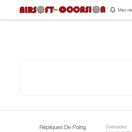
Mes re
Répliques De Poing
Grenades