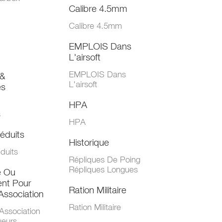
Calibre 4.5mm
Calibre 4.5mm
EMPLOIS Dans
L'airsoft
EMPLOIS Dans
&
L'airsoft
es
HPA
s
HPA
éduits
Historique
duits
Répliques De Poing
Répliques Longues
e Ou
nt Pour
Ration Militaire
Association
Ration Militaire
Association
ueurs