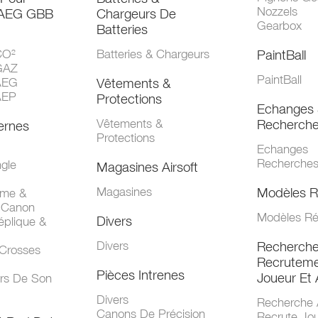
Nozzels
 AEG GBB
Chargeurs De
Gearbox
Batteries
CO²
Batteries & Chargeurs
PaintBall
GAZ
PaintBall
AEG
Vêtements &
AEP
Protections
Echanges 
Vêtements &
Recherch
ernes
Protections
Echanges
Recherche
gle
Magasines Airsoft
Magasines
Modèles R
mme &
 Canon
Modèles Ré
Divers
éplique &
Divers
Recherch
 Crosses
Recruteme
Pièces Intrenes
Joueur Et 
urs De Son
Divers
Recherche 
Canons De Précision
Recrute Jo