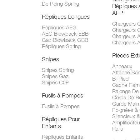
De Poing Spring
Répliques
AEP
Répliques Longues
Chargeurs 
Répliques AEG
Chargeurs 
AEG Blowback EBB
Chargeurs 
Gaz Blowback GBB
Chargeurs 
Répliques Spring
Pièces Ext
Snipes
Anneaux
Snipes Spring
Attache San
Snipes Gaz
Bi-Pied
Snipes CO²
Cache Fla
Ralonge De
Fusils à Pompes
Corps De R
Garde Main
Fusils à Pompes
Poignées &
Silencieux &
Répliques Pour
Amplificate
Enfants
Rails
Répliques Enfants