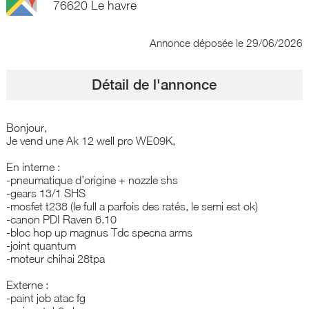
76620 Le havre
Annonce déposée
le 29/06/2026
Détail de l'annonce
Bonjour,
Je vend une Ak 12 well pro WE09K,
En interne :
-pneumatique d’origine + nozzle shs
-gears 13/1 SHS
-mosfet t238 (le full a parfois des ratés, le semi est ok)
-canon PDI Raven 6.10
-bloc hop up magnus Tdc specna arms
-joint quantum
-moteur chihai 28tpa
Externe :
-paint job atac fg