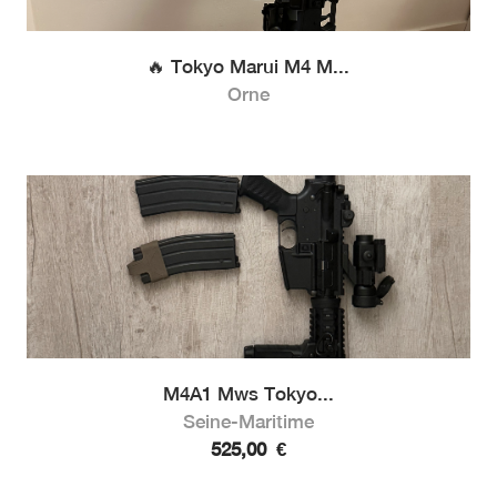
🔥 Tokyo Marui M4 M...
Orne
M4A1 Mws Tokyo...
Seine-Maritime
525,00
€