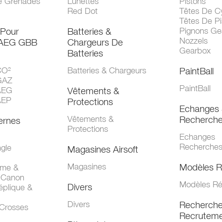
e Grenades
Lunettes
Pistons
Red Dot
Têtes De Cy
Têtes De Pi
 Pour
Batteries &
Pignons Ge
Nozzels
 AEG GBB
Chargeurs De
Gearbox
Batteries
CO²
Batteries & Chargeurs
PaintBall
GAZ
PaintBall
AEG
Vêtements &
AEP
Protections
Echanges 
Vêtements &
Recherch
ernes
Protections
Echanges
Recherche
gle
Magasines Airsoft
Magasines
Modèles R
mme &
 Canon
Modèles Ré
Divers
éplique &
Divers
Recherch
 Crosses
Recruteme