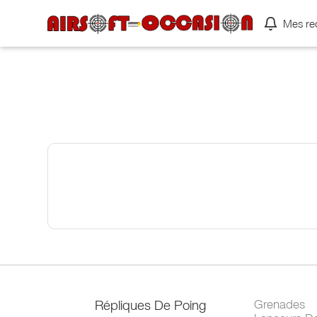
Mes re
Répliques De Poing
Grenades