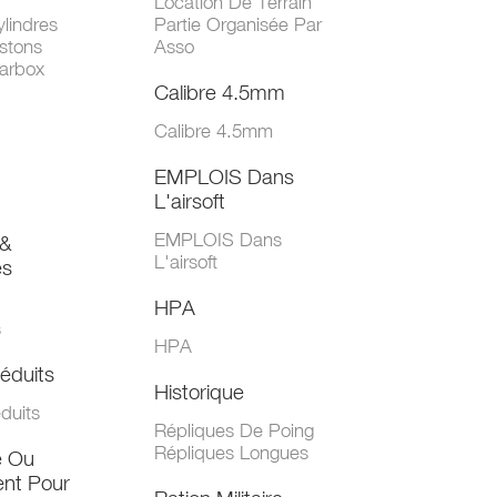
Location De Terrain
lindres
Partie Organisée Par
stons
Asso
arbox
Calibre 4.5mm
Calibre 4.5mm
EMPLOIS Dans
L'airsoft
EMPLOIS Dans
&
L'airsoft
es
HPA
s
HPA
éduits
Historique
duits
Répliques De Poing
Répliques Longues
e Ou
nt Pour