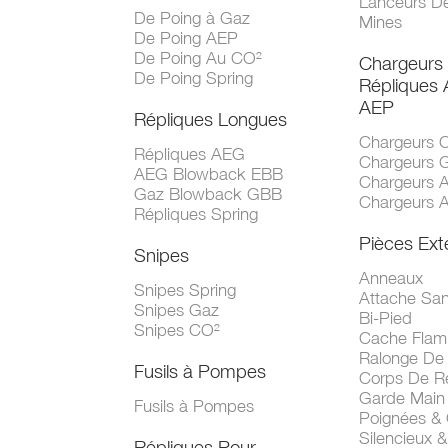
Lanceurs D
De Poing à Gaz
Mines
De Poing AEP
De Poing Au CO²
Chargeurs
De Poing Spring
Répliques
AEP
Répliques Longues
Chargeurs 
Répliques AEG
Chargeurs 
AEG Blowback EBB
Chargeurs 
Gaz Blowback GBB
Chargeurs 
Répliques Spring
Pièces Ext
Snipes
Anneaux
Snipes Spring
Attache San
Snipes Gaz
Bi-Pied
Snipes CO²
Cache Fla
Ralonge De
Fusils à Pompes
Corps De R
Garde Main
Fusils à Pompes
Poignées &
Silencieux &
Répliques Pour