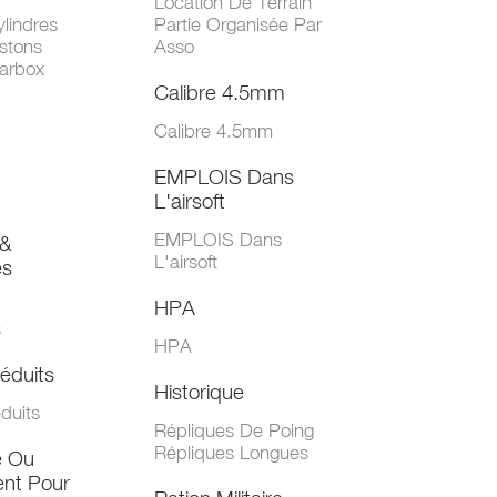
Location De Terrain
lindres
Partie Organisée Par
stons
Asso
arbox
Calibre 4.5mm
Calibre 4.5mm
EMPLOIS Dans
L'airsoft
EMPLOIS Dans
&
L'airsoft
es
HPA
s
HPA
éduits
Historique
duits
Répliques De Poing
Répliques Longues
e Ou
nt Pour