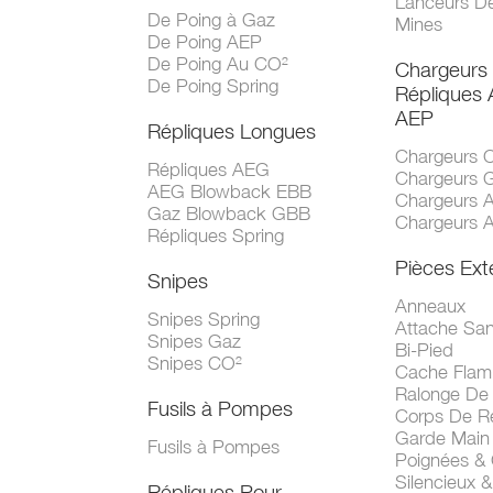
Lanceurs D
De Poing à Gaz
Mines
De Poing AEP
De Poing Au CO²
Chargeurs
De Poing Spring
Répliques
AEP
Répliques Longues
Chargeurs 
Répliques AEG
Chargeurs 
AEG Blowback EBB
Chargeurs 
Gaz Blowback GBB
Chargeurs 
Répliques Spring
Pièces Ext
Snipes
Anneaux
Snipes Spring
Attache San
Snipes Gaz
Bi-Pied
Snipes CO²
Cache Fla
Ralonge De
Fusils à Pompes
Corps De R
Garde Main
Fusils à Pompes
Poignées &
Silencieux &
Répliques Pour