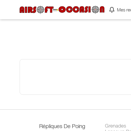
Mes re
Répliques De Poing
Grenades