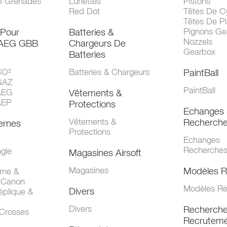
e Grenades
Lunettes
Pistons
Red Dot
Têtes De Cy
Têtes De Pi
 Pour
Batteries &
Pignons Ge
Nozzels
 AEG GBB
Chargeurs De
Gearbox
Batteries
CO²
Batteries & Chargeurs
PaintBall
GAZ
PaintBall
AEG
Vêtements &
AEP
Protections
Echanges 
Vêtements &
Recherch
ernes
Protections
Echanges
Recherche
gle
Magasines Airsoft
Magasines
Modèles R
mme &
 Canon
Modèles Ré
Divers
éplique &
Divers
Recherch
 Crosses
Recruteme