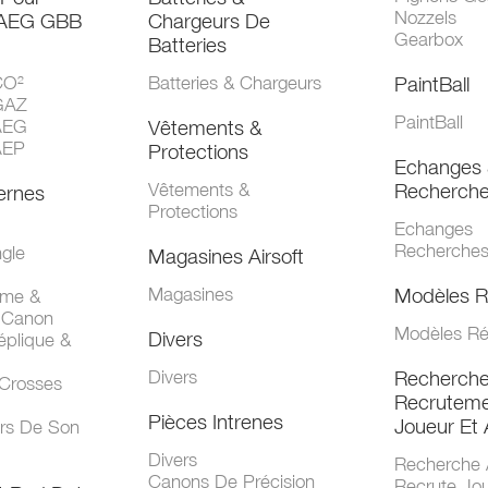
Nozzels
 AEG GBB
Chargeurs De
Gearbox
Batteries
CO²
Batteries & Chargeurs
PaintBall
GAZ
PaintBall
AEG
Vêtements &
AEP
Protections
Echanges 
Vêtements &
Recherch
ernes
Protections
Echanges
Recherche
gle
Magasines Airsoft
Magasines
Modèles R
mme &
 Canon
Modèles Ré
Divers
éplique &
Divers
Recherch
 Crosses
Recruteme
Pièces Intrenes
Joueur Et 
urs De Son
Divers
Recherche 
Canons De Précision
Recrute Jo