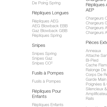
De Poing Spring
Répliques
AEP
Répliques Longues
Chargeurs 
Répliques AEG
Chargeurs 
AEG Blowback EBB
Chargeurs 
Gaz Blowback GBB
Chargeurs 
Répliques Spring
Pièces Ext
Snipes
Anneaux
Snipes Spring
Attache San
Snipes Gaz
Bi-Pied
Snipes CO²
Cache Fla
Ralonge De
Fusils à Pompes
Corps De R
Garde Main
Fusils à Pompes
Poignées &
Silencieux &
Répliques Pour
Amplificate
Enfants
Rails
Répliques Enfants