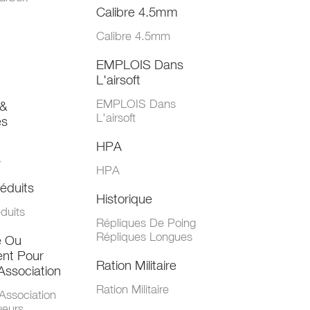
Calibre 4.5mm
Calibre 4.5mm
EMPLOIS Dans
L'airsoft
EMPLOIS Dans
&
L'airsoft
es
HPA
s
HPA
éduits
Historique
duits
Répliques De Poing
Répliques Longues
e Ou
nt Pour
Ration Militaire
Association
Ration Militaire
Association
ueurs