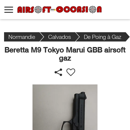
Normandie
Calvados
De Poing à Gaz
Beretta M9 Tokyo Marui GBB airsoft
gaz