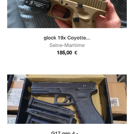
glock 19x Coyotte...
Seine-Maritime
185,00
€
G17 gen 4 -...