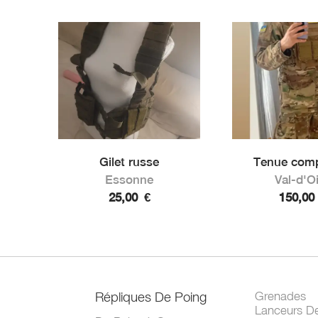
Gilet russe
Tenue compl
Essonne
Val-d'O
25,00
€
150,0
Répliques De Poing
Grenades
Lanceurs D