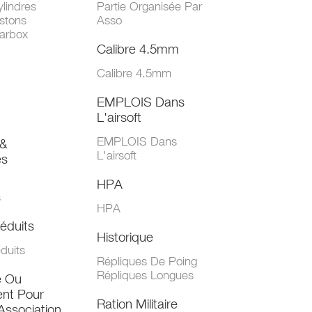
lindres
Partie Organisée Par
stons
Asso
arbox
Calibre 4.5mm
Calibre 4.5mm
EMPLOIS Dans
L'airsoft
EMPLOIS Dans
&
L'airsoft
es
HPA
s
HPA
éduits
Historique
duits
Répliques De Poing
Répliques Longues
e Ou
nt Pour
Ration Militaire
Association