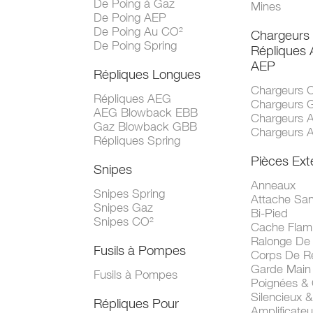
De Poing à Gaz
Mines
De Poing AEP
De Poing Au CO²
Chargeurs
De Poing Spring
Répliques
AEP
Répliques Longues
Chargeurs 
Répliques AEG
Chargeurs 
AEG Blowback EBB
Chargeurs 
Gaz Blowback GBB
Chargeurs 
Répliques Spring
Pièces Ext
Snipes
Anneaux
Snipes Spring
Attache San
Snipes Gaz
Bi-Pied
Snipes CO²
Cache Fla
Ralonge De
Fusils à Pompes
Corps De R
Garde Main
Fusils à Pompes
Poignées &
Silencieux &
Répliques Pour
Amplificate