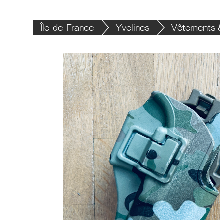
Île-de-France
Yvelines
Vêtements &