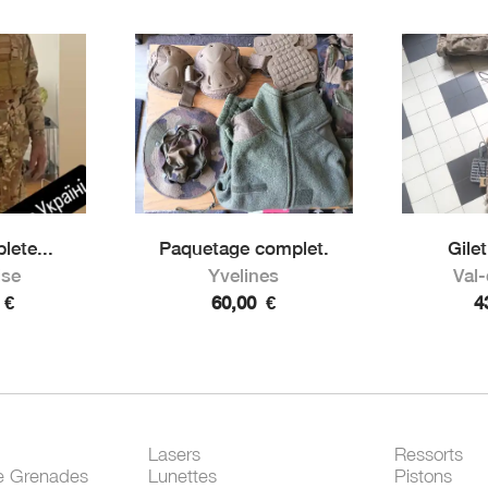
ete...
Paquetage complet.
Gilet
ise
Yvelines
Val
0
€
60,00
€
4
Lasers
Ressorts
e Grenades
Lunettes
Pistons