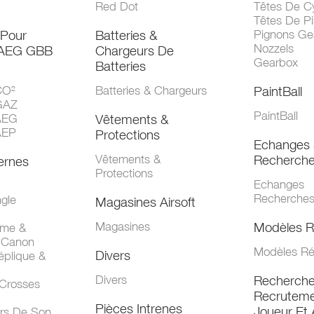
Red Dot
Têtes De Cy
Têtes De Pi
 Pour
Batteries &
Pignons Ge
Nozzels
 AEG GBB
Chargeurs De
Gearbox
Batteries
CO²
Batteries & Chargeurs
PaintBall
GAZ
PaintBall
AEG
Vêtements &
AEP
Protections
Echanges 
Vêtements &
Recherch
ernes
Protections
Echanges
Recherche
gle
Magasines Airsoft
Magasines
Modèles R
mme &
 Canon
Modèles Ré
Divers
éplique &
Divers
Recherch
 Crosses
Recruteme
Pièces Intrenes
Joueur Et 
urs De Son