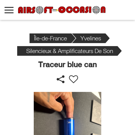
Île-de-France
Yvelines
Silencieux & Amplificateurs De Son
Traceur blue can