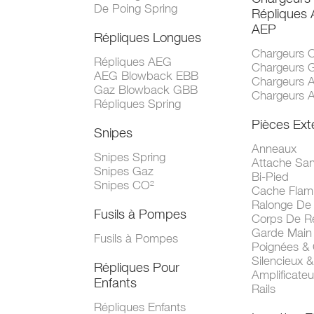
De Poing Spring
Répliques
AEP
Répliques Longues
Chargeurs 
Répliques AEG
Chargeurs 
AEG Blowback EBB
Chargeurs 
Gaz Blowback GBB
Chargeurs 
Répliques Spring
Pièces Ext
Snipes
Anneaux
Snipes Spring
Attache San
Snipes Gaz
Bi-Pied
Snipes CO²
Cache Fla
Ralonge De
Fusils à Pompes
Corps De R
Garde Main
Fusils à Pompes
Poignées &
Silencieux &
Répliques Pour
Amplificate
Enfants
Rails
Répliques Enfants