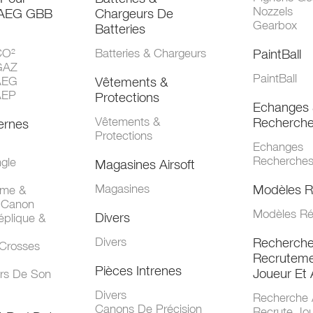
Nozzels
 AEG GBB
Chargeurs De
Gearbox
Batteries
CO²
Batteries & Chargeurs
PaintBall
GAZ
PaintBall
AEG
Vêtements &
AEP
Protections
Echanges 
Vêtements &
Recherch
ernes
Protections
Echanges
Recherche
gle
Magasines Airsoft
Magasines
Modèles R
mme &
 Canon
Modèles Ré
Divers
éplique &
Divers
Recherch
 Crosses
Recruteme
Pièces Intrenes
Joueur Et 
urs De Son
Divers
Recherche 
Canons De Précision
Recrute Jo