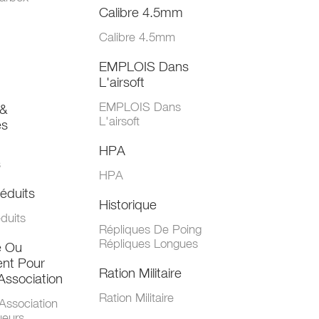
Calibre 4.5mm
Calibre 4.5mm
EMPLOIS Dans
L'airsoft
EMPLOIS Dans
&
L'airsoft
es
HPA
s
HPA
éduits
Historique
duits
Répliques De Poing
Répliques Longues
e Ou
nt Pour
Ration Militaire
Association
Ration Militaire
Association
ueurs