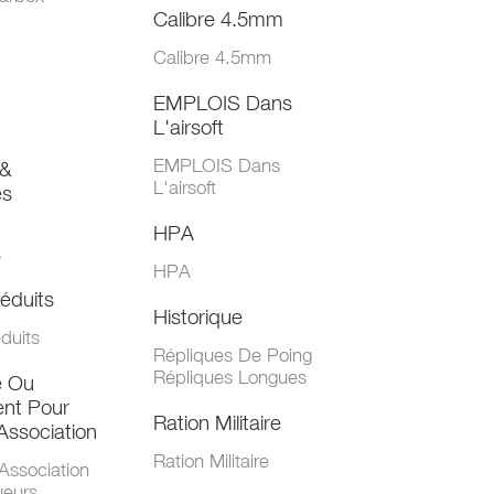
Calibre 4.5mm
Calibre 4.5mm
EMPLOIS Dans
L'airsoft
EMPLOIS Dans
&
L'airsoft
es
HPA
s
HPA
éduits
Historique
duits
Répliques De Poing
Répliques Longues
e Ou
nt Pour
Ration Militaire
Association
Ration Militaire
Association
ueurs