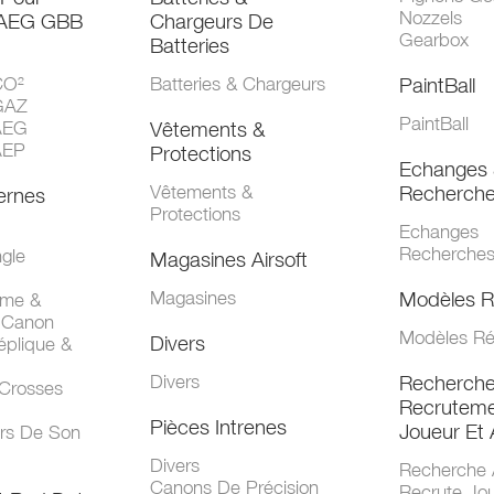
Nozzels
 AEG GBB
Chargeurs De
Gearbox
Batteries
CO²
Batteries & Chargeurs
PaintBall
GAZ
PaintBall
AEG
Vêtements &
AEP
Protections
Echanges 
Vêtements &
Recherch
ernes
Protections
Echanges
Recherche
gle
Magasines Airsoft
Magasines
Modèles R
mme &
 Canon
Modèles Ré
Divers
éplique &
Divers
Recherch
 Crosses
Recruteme
Pièces Intrenes
Joueur Et 
urs De Son
Divers
Recherche 
Canons De Précision
Recrute Jo