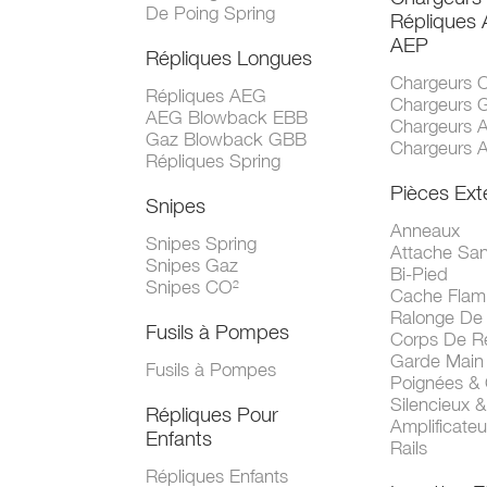
De Poing Spring
Répliques
AEP
Répliques Longues
Chargeurs 
Répliques AEG
Chargeurs 
AEG Blowback EBB
Chargeurs 
Gaz Blowback GBB
Chargeurs 
Répliques Spring
Pièces Ext
Snipes
Anneaux
Snipes Spring
Attache San
Snipes Gaz
Bi-Pied
Snipes CO²
Cache Fla
Ralonge De
Fusils à Pompes
Corps De R
Garde Main
Fusils à Pompes
Poignées &
Silencieux &
Répliques Pour
Amplificate
Enfants
Rails
Répliques Enfants